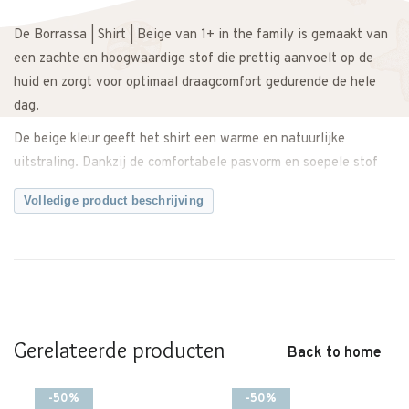
De Borrassa | Shirt | Beige van 1+ in the family is gemaakt van
een zachte en hoogwaardige stof die prettig aanvoelt op de
huid en zorgt voor optimaal draagcomfort gedurende de hele
dag.
De beige kleur geeft het shirt een warme en natuurlijke
uitstraling. Dankzij de comfortabele pasvorm en soepele stof
heeft je kindje voldoende bewegingsvrijheid tijdens spelen,
Volledige product beschrijving
kruipen of wandelen. Ideaal om los te dragen of te combineren
met andere laagjes.
Makkelijk te combineren met een broek, legging of rok voor een
complete en stijlvolle outfit. Zowel casual als iets netter te
dragen.
Gerelateerde producten
Een comfortabel en tijdloos shirt met een neutrale uitstraling.
Back to home
Twijfel je over de maat? Neem gerust contact met ons op. We
-50%
-50%
adviseren je graag.