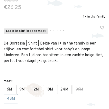
€52,50
€26,25
1+ in the family
•
•
•
•
•
Laatste stuk in deze maat
De Borrassa | Shirt | Beige van 1+ in the family is een
stijlvol en comfortabel shirt voor baby’s en jonge
kinderen. Een tijdloos basisitem in een zachte beige tint,
perfect voor dagelijks gebruik.
Maat:
6M
9M
12M
18M
24M
36M
48M