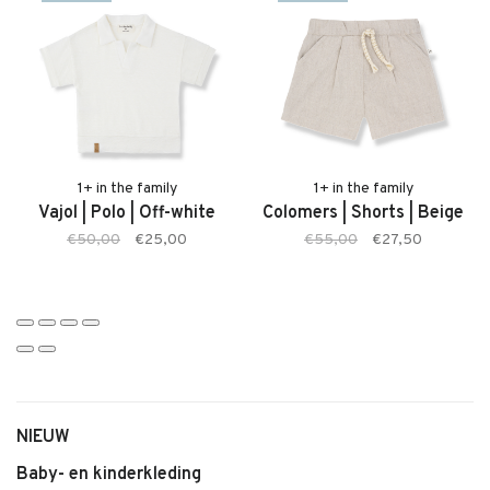
Kenmerken:
• Borrassa Shirt van 1+ in the family
• Zachte, comfortabele stof
• Kleur: Beige
• Comfortabele pasvorm
• Geschikt voor baby’s en jonge kinderen
1+ in the family
1+ in the family
Vajol | Polo | Off-white
Colomers | Shorts | Beige
• Tijdloze en stijlvolle uitstraling
€50,00
€25,00
€55,00
€27,50
• Makkelijk te combineren
NIEUW
Baby- en kinderkleding