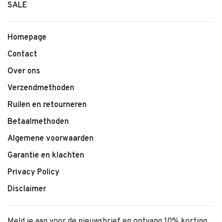
Kenmerken:
SALE
• Alessandro Short van 1+ in the family
• Zachte, comfortabele stof
Homepage
• Kleur: Coral
Contact
• Elastische tailleband
Over ons
• Comfortabele pasvorm
• Geschikt voor baby’s en jonge kinderen
Verzendmethoden
• Makkelijk te combineren
Ruilen en retourneren
Betaalmethoden
Algemene voorwaarden
Garantie en klachten
Privacy Policy
Disclaimer
Meld je aan voor de nieuwsbrief en ontvang 10% korting