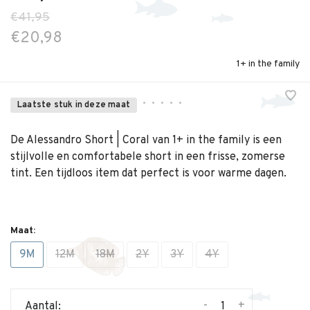
€41,95
€20,98
1+ in the family
•
•
•
•
•
Laatste stuk in deze maat
De Alessandro Short | Coral van 1+ in the family is een
stijlvolle en comfortabele short in een frisse, zomerse
tint. Een tijdloos item dat perfect is voor warme dagen.
Maat:
9M
12M
18M
2Y
3Y
4Y
-
+
Aantal: