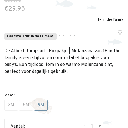
€59,90
€29,95
1+ in the family
•
•
•
•
•
Laatste stuk in deze maat
De Albert Jumpsuit | Boxpakje | Melanzana van 1+ in the
family is een stijlvol en comfortabel boxpakje voor
baby’s. Een tijdloos item in de warme Melanzana tint,
perfect voor dagelijks gebruik.
Maat:
3M
6M
9M
-
+
Aantal: