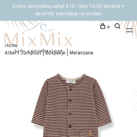
Gratis verzending vanaf €75 • Voor 14:00 besteld =
dezelfde (werk)dag verzonden
0
Home
Albert Jumpsuit | Boxpakje | Melanzana