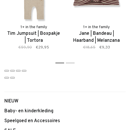
• Zachte, comfortabele stof
• Kleur: Melanzana
• Praktische sluiting
• Comfortabele pasvorm
1+ in the family
1+ in the family
Tim Jumpsuit | Boxpakje
Jane | Bandeau |
• Geschikt voor baby’s
| Tortora
Haarband | Melanzana
• Makkelijk te combineren
€59,90
€29,95
€18,65
€9,33
1
2
NIEUW
Baby- en kinderkleding
Speelgoed en Accessoires