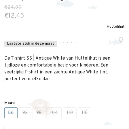
€24,90
€12,45
Huttelihut
•
•
•
•
•
Laatste stuk in deze maat
De T-shirt SS | Antique White van Huttelihut is een
tijdloze en comfortabele basic voor kinderen. Een
veelzijdig T-shirt in een zachte Antique White tint,
perfect voor elke dag.
Maat:
86
92
98
104
110
116