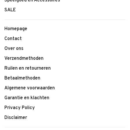
Speelgoed en Accessoires
• Comfortabele pasvorm
• Tijdloze basic
SALE
• Makkelijk te combineren
Homepage
Contact
Over ons
Verzendmethoden
Ruilen en retourneren
Betaalmethoden
Algemene voorwaarden
Garantie en klachten
Privacy Policy
Disclaimer