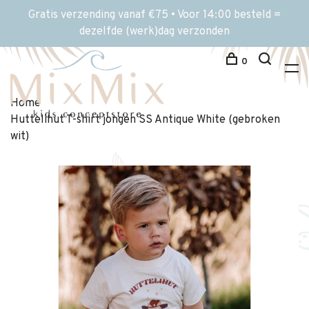
Gratis verzending vanaf €75 • Voor 14:00 besteld =
dezelfde (werk)dag verzonden
0
Home
Huttelihut T-shirt jongen SS Antique White (gebroken
wit)