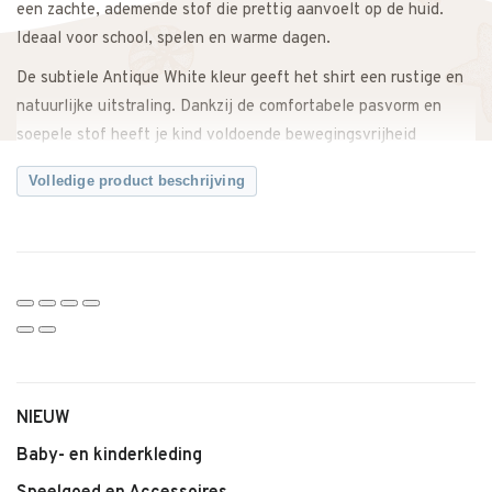
een zachte, ademende stof die prettig aanvoelt op de huid.
Ideaal voor school, spelen en warme dagen.
De subtiele Antique White kleur geeft het shirt een rustige en
natuurlijke uitstraling. Dankzij de comfortabele pasvorm en
soepele stof heeft je kind voldoende bewegingsvrijheid
gedurende de hele dag.
Volledige product beschrijving
Makkelijk te combineren met een jeans, short, rok of onder een
vest of jasje. Een echte essential in iedere garderobe.
Twijfel je over de maat? Neem gerust contact met ons op. We
meten het T-shirt graag voor je na, zodat je zeker weet dat je
de juiste maat bestelt.
Kenmerken:
• T-shirt SS van Huttelihut
NIEUW
• Zachte, ademende stof
Baby- en kinderkleding
• Kleur: Antique White