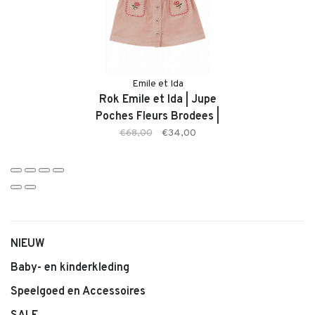
• Sweater van Emile et Ida
• Zachte en comfortabele stof
• Warm maar licht draagcomfort
• Comfortabele pasvorm
• Tijdloos en speels design
Emile et Ida
Rok Emile et Ida | Jupe
• Ideaal voor dagelijks gebruik
Poches Fleurs Brodees |
Peony
€68,00
€34,00
NIEUW
Baby- en kinderkleding
Speelgoed en Accessoires