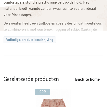
comfortabele stof die prettig aanvoelt op de huid. Het
materiaal biedt warmte zonder zwaar aan te voelen, ideaal
voor frisse dagen.
De sweater heeft een tijdloos en speels design dat moeiteloos
te combineren is met een broek, legging of rokje. Dankzij de
comfortabele pasvorm kan je kind vrij bewegen tijdens het
Volledige product beschrijving
spelen.
Perfect voor schooldagen, uitstapjes of ontspannen momenten
thuis.
Een comfortabele en stijlvolle sweater die zachtheid, warmte
en een speelse uitstraling combineert.
Gerelateerde producten
Back to home
Emile et Ida valt qua maat wat kleiner. Ons advies is dan ook
een maat groter te bestellen. Twijfel je over de maat? Neem
-50%
gerust contact met ons op. We adviseren je graag.
Kenmerken