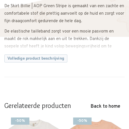
De Skirt Billie | AOP Green Stripe is gemaakt van een zachte en
comfortabele stof die prettig aanvoelt op de huid en zorgt voor
fijn draagcomfort gedurende de hele dag.
De elastische tailleband zorgt voor een mooie pasvorm en
maakt de rok makkelijk aan en uit te trekken. Dankzij de
soepele stof heeft je kind volop bewegingsvrijheid om te
spelen, dansen en ontdekken.
Volledige product beschrijving
De AOP Green Stripe print geeft de rok een frisse, zomerse
uitstraling met een speelse twist. Makkelijk te combineren met
een basic T-shirt, blouse of sweater voor een complete outfit.
Zowel casual als iets netter te stylen.
Een veelzijdig item dat niet mag ontbreken in de
Gerelateerde producten
meisjesgarderobe.
Back to home
Twijfel je over de maat? Neem gerust contact met ons op. We
-50%
-50%
meten de rok graag voor je na, zodat je zeker weet dat je de