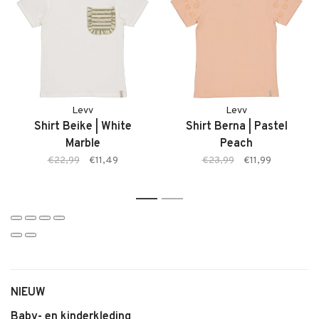
juiste maat bestelt.
Kenmerken
• Skirt Billie van Levv
• Zachte, comfortabele stof
Levv
Levv
• Elastische tailleband
Shirt Beike | White
Shirt Berna | Pastel
• AOP Green Stripe print
Marble
Peach
• Geschikt voor dagelijks gebruik
€22,99
€11,49
€23,99
€11,99
• Makkelijk te combineren
1
2
NIEUW
Baby- en kinderkleding