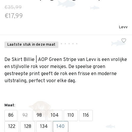
€35,99
€17,99
Levv
•
•
•
•
•
Laatste stuk in deze maat
De Skirt Billie | AOP Green Stripe van Levv is een vrolijke
en stijlvolle rok voor meisjes. De speelse groen
gestreepte print geeft de rok een frisse en moderne
uitstraling, perfect voor elke dag.
Maat:
86
92
98
104
110
116
122
128
134
140