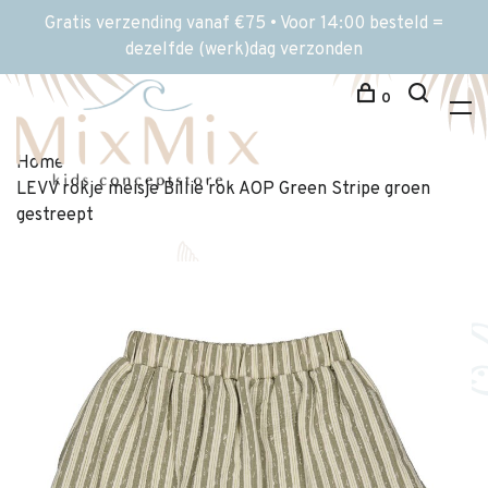
Gratis verzending vanaf €75 • Voor 14:00 besteld =
dezelfde (werk)dag verzonden
0
Home
LEVV rokje meisje Billie rok AOP Green Stripe groen
gestreept