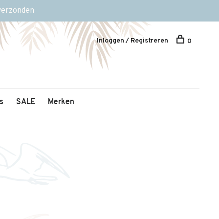
 verzonden
Inloggen / Registreren
0
s
SALE
Merken