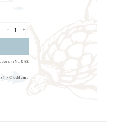
-
+
uders in NL & BE
af) / Creditcard