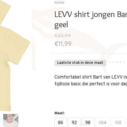
Home
LEVV shirt jongen Bar
geel
€23,99
€11,99
•
•
•
•
•
Laatste stuk in deze maat
Comfortabel shirt Bart van LEVV in 
tijdloze basic die perfect is voor da
Maat:
86
92
98
104
110