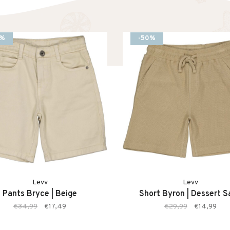
0%
-50%
Levv
Levv
Pants Bryce | Beige
Short Byron | Dessert S
€34,99
€17,49
€29,99
€14,99