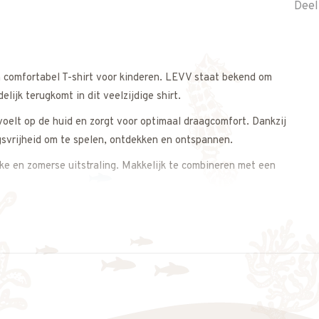
Deel
en comfortabel T-shirt voor kinderen. LEVV staat bekend om
ijk terugkomt in dit veelzijdige shirt.
voelt op de huid en zorgt voor optimaal draagcomfort. Dankzij
gsvrijheid om te spelen, ontdekken en ontspannen.
ijke en zomerse uitstraling. Makkelijk te combineren met een
nbrengt.
s op. We meten het shirt graag voor je na, zodat je zeker