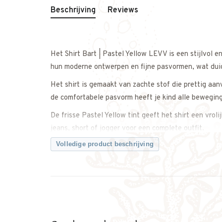
Beschrijving
Reviews
Het Shirt Bart | Pastel Yellow LEVV is een stijlvol 
hun moderne ontwerpen en fijne pasvormen, wat duidel
Het shirt is gemaakt van zachte stof die prettig aan
de comfortabele pasvorm heeft je kind alle bewegin
De frisse Pastel Yellow tint geeft het shirt een vrol
jeans, short of jogger voor een complete outfit.
Volledige product beschrijving
Een fijne basic die comfort en stijl moeiteloos same
Twijfel je over de maat? Neem gerust contact met on
weet dat je de juiste maat bestelt.
Kenmerken:
• Shirt Bart van LEVV