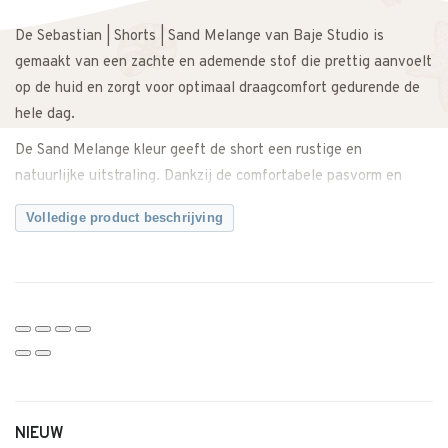
De Sebastian | Shorts | Sand Melange van Baje Studio is
gemaakt van een zachte en ademende stof die prettig aanvoelt
op de huid en zorgt voor optimaal draagcomfort gedurende de
hele dag.
De Sand Melange kleur geeft de short een rustige en
natuurlijke uitstraling. Dankzij de comfortabele pasvorm en
elastische tailleband zit de short prettig en biedt hij voldoende
Volledige product beschrijving
bewegingsvrijheid tijdens school, spelen en ontspannen
momenten.
Makkelijk te combineren met een T-shirt, polo of blouse voor
een complete outfit. Zowel casual te dragen als iets netter te
stylen.
Een veelzijdige short met een tijdloze en moderne uitstraling.
Let op: dit merk valt groot.
NIEUW
Twijfel je over de maat? Neem gerust contact met ons op. We