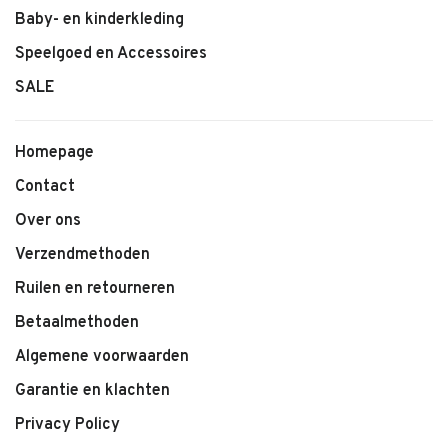
meten de short graag voor je na, zodat je zeker weet dat je de
Baby- en kinderkleding
juiste maat bestelt.
Speelgoed en Accessoires
Kenmerken:
SALE
• Sebastian Shorts van Baje Studio
• Zachte, ademende stof
Homepage
• Kleur: Sand Melange
Contact
• Elastische tailleband
• Comfortabele pasvorm
Over ons
• Ideaal voor warme dagen
Verzendmethoden
• Makkelijk te combineren
Ruilen en retourneren
Betaalmethoden
Algemene voorwaarden
Garantie en klachten
Privacy Policy