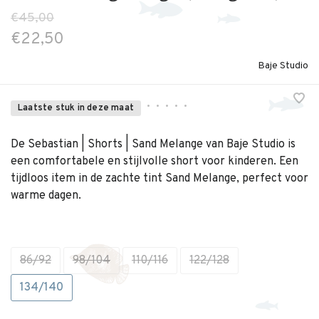
€45,00
€22,50
Baje Studio
•
•
•
•
•
Laatste stuk in deze maat
De Sebastian | Shorts | Sand Melange van Baje Studio is
een comfortabele en stijlvolle short voor kinderen. Een
tijdloos item in de zachte tint Sand Melange, perfect voor
warme dagen.
86/92
98/104
110/116
122/128
134/140