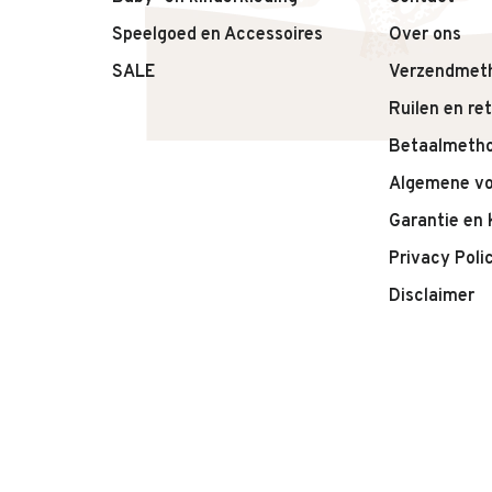
• Kleur Slow
Speelgoed en Accessoires
Over ons
• Geschikt voor dagelijks gebruik
• Makkelijk te combineren
SALE
Verzendmet
Ruilen en re
Betaalmeth
Algemene v
Garantie en 
Privacy Poli
Disclaimer