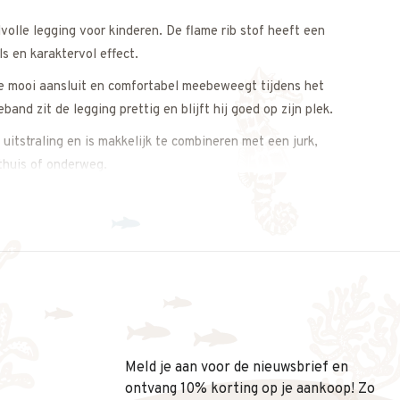
volle legging voor kinderen. De flame rib stof heeft een
ls en karaktervol effect.
ie mooi aansluit en comfortabel meebeweegt tijdens het
band zit de legging prettig en blijft hij goed op zijn plek.
 uitstraling en is makkelijk te combineren met een jurk,
 thuis of onderweg.
menbrengt.
s op. We meten de legging graag voor je na, zodat je zeker
Meld je aan voor de nieuwsbrief en
ontvang 10% korting op je aankoop! Zo