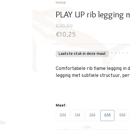
Home
PLAY UP rib legging m
€20,50
€10,25
•
•
•
•
•
Laatste stuk in deze maat
Comfortabele rib flame legging in 
legging met subtiele structuur, per
Maat:
0M
1M
3M
6M
9M