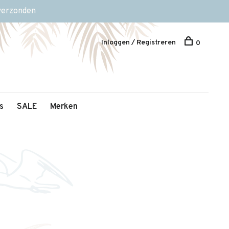
 verzonden
Inloggen / Registreren
0
s
SALE
Merken