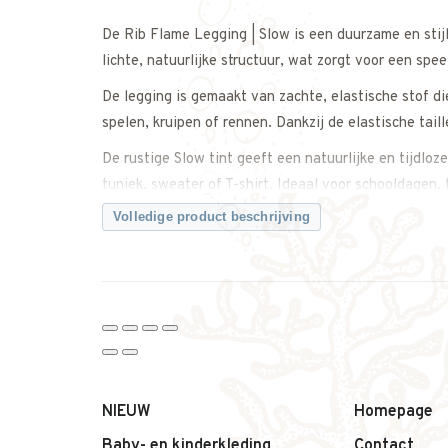
De Rib Flame Legging | Slow is een duurzame en stijl
lichte, natuurlijke structuur, wat zorgt voor een spee
De legging is gemaakt van zachte, elastische stof d
spelen, kruipen of rennen. Dankzij de elastische taille
De rustige Slow tint geeft een natuurlijke en tijdloze
tuniek, sweater of T-shirt. Ideaal voor schooldagen,
Volledige product beschrijving
Een veelzijdige basic die comfort en stijl perfect sa
Twijfel je over de maat? Neem gerust contact met on
weet dat je de juiste maat bestelt.
Kenmerken:
• Rib flame legging
• Zachte stof met subtiele structuur
• Comfortabele pasvorm
NIEUW
Homepage
• Elastische tailleband
Baby- en kinderkleding
Contact