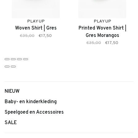
• Lichte, ademende stof
• Comfortabele pasvorm
• Print in Gres Morangos
PLAY UP
PLAY UP
Woven Shirt | Gres
Printed Woven Shirt |
• Ideaal voor warmere dagen
Gres Morangos
€35,00
€17,50
• Makkelijk te combineren
€35,00
€17,50
NIEUW
Baby- en kinderkleding
Speelgoed en Accessoires
SALE