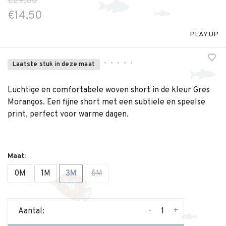
€29,00
€14,50
PLAY UP
•
•
•
•
•
Laatste stuk in deze maat
Luchtige en comfortabele woven short in de kleur Gres
Morangos. Een fijne short met een subtiele en speelse
print, perfect voor warme dagen.
Maat:
0M
1M
3M
6M
-
+
Aantal: