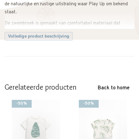
de natuurlijke en rustige uitstraling waar Play Up om bekend
staat.
De zwembroek is gemaakt van comfortabel materiaal dat
prettig draagt tijdens het zwemmen en spelen. Dankzij het
Volledige product beschrijving
tijdloze ontwerp en de zachte kleurstelling is deze zwembroek
eenvoudig te combineren met andere zomeritems en badkleding
van Play Up. Ideaal voor ontspannen watermomenten op
warme dagen.
Waarom deze zwembroek van Play Up een fijne keuze is:
– Zwembroek met speelse print
Gerelateerde producten
Back to home
– Comfortabel en prettig om te dragen
– Geschikt voor strand, zwembad en vakantie
-50%
-50%
– Makkelijk te combineren met andere zomeritems
– Zachte, rustige uitstraling
– Tijdloos en duurzaam design
Productdetails: