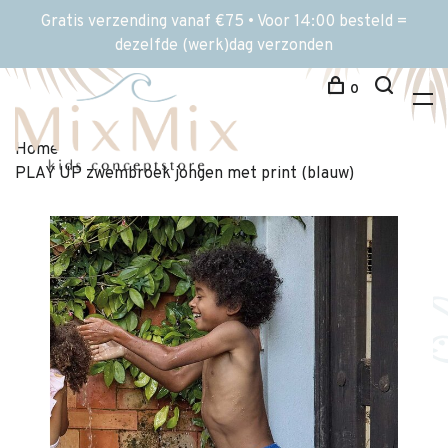
Gratis verzending vanaf €75 • Voor 14:00 besteld =
dezelfde (werk)dag verzonden
0
Home
PLAY UP zwembroek jongen met print (blauw)