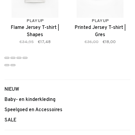
– Merk: Play Up
– Productnaam: Printed Zwembroek
– Type: Zwembroek
PLAY UP
PLAY UP
– Print: Printed
Flame Jersey T-shirt |
Printed Jersey T-shirt |
Shapes
Gres
€34,95
€17,48
€36,00
€18,00
NIEUW
Baby- en kinderkleding
Speelgoed en Accessoires
SALE