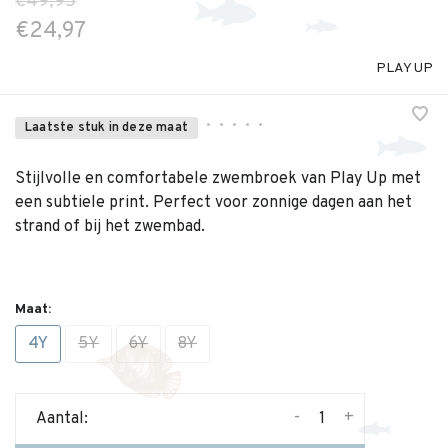
€49,95
€24,97
PLAY UP
•
•
•
•
•
Laatste stuk in deze maat
Stijlvolle en comfortabele zwembroek van Play Up met
een subtiele print. Perfect voor zonnige dagen aan het
strand of bij het zwembad.
Maat:
4Y
5Y
6Y
8Y
-
+
Aantal: