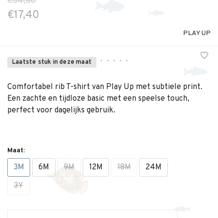
€34,80
€17,40
PLAY UP
•
•
•
•
•
Laatste stuk in deze maat
Comfortabel rib T-shirt van Play Up met subtiele print.
Een zachte en tijdloze basic met een speelse touch,
perfect voor dagelijks gebruik.
Maat:
3M
6M
9M
12M
18M
24M
3Y