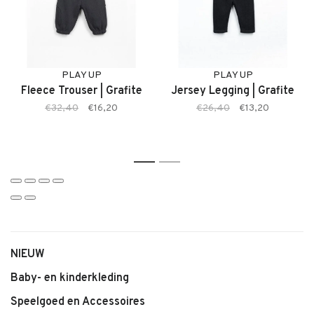
• Rib T-shirt van Play Up
• Zachte ribstof met lichte stretch
• Comfortabele pasvorm
• Subtiele print
• Geschikt voor dagelijks gebruik
PLAY UP
PLAY UP
Fleece Trouser | Grafite
Jersey Legging | Grafite
• Makkelijk te combineren
€32,40
€16,20
€26,40
€13,20
1
2
NIEUW
Baby- en kinderkleding
Speelgoed en Accessoires