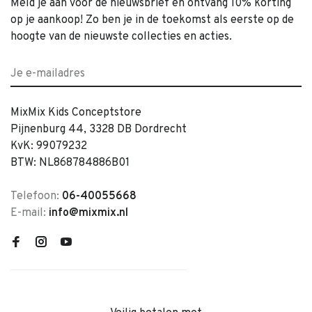
Meld je aan voor de nieuwsbrief en ontvang 10% korting
op je aankoop! Zo ben je in de toekomst als eerste op de
hoogte van de nieuwste collecties en acties.
MixMix Kids Conceptstore
Pijnenburg 44, 3328 DB Dordrecht
KvK: 99079232
BTW: NL868784886B01
Telefoon:
06-40055668
E-mail:
info@mixmix.nl