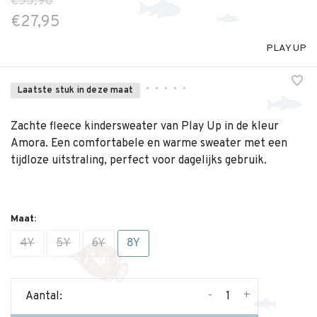
€55,90
€27,95
PLAY UP
•
•
•
•
•
Laatste stuk in deze maat
Zachte fleece kindersweater van Play Up in de kleur
Amora. Een comfortabele en warme sweater met een
tijdloze uitstraling, perfect voor dagelijks gebruik.
Maat:
4Y
5Y
6Y
8Y
-
+
Aantal: