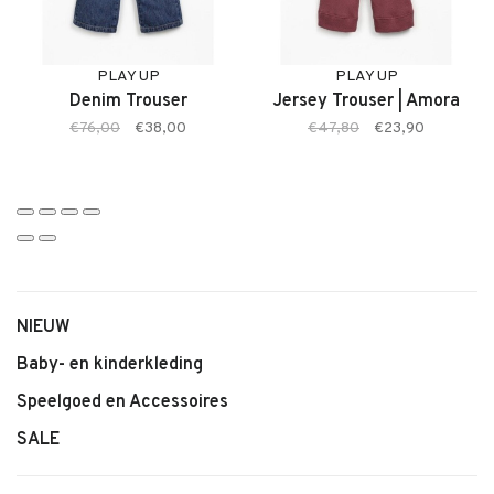
• Comfortabele pasvorm
• Zachte, warme fleece stof
• Kleur Amora
PLAY UP
PLAY UP
Denim Trouser
Jersey Trouser | Amora
• Ideaal voor koelere dagen
€76,00
€38,00
€47,80
€23,90
• Makkelijk te combineren
NIEUW
Baby- en kinderkleding
Speelgoed en Accessoires
SALE