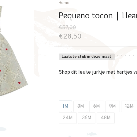
Home
Pequeno tocon | Hear
€57,00
€28,50
•
•
•
•
•
Laatste stuk in deze maat
Shop dit leuke jurkje met hartjes 
1M
3M
6M
9M
12M
24M
36M
48M