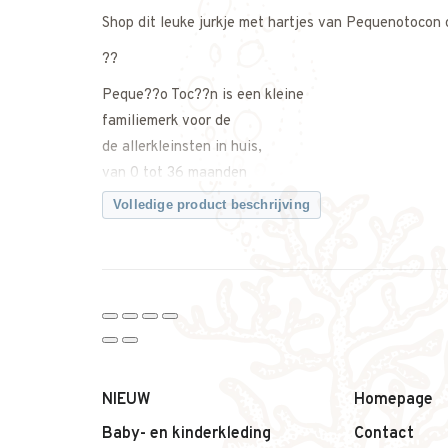
Shop dit leuke jurkje met hartjes van Pequenotocon
??
Peque??o Toc??n is een kleine
familiemerk voor de
de allerkleinsten in huis,
van 0 tot 36 maanden
Volledige product beschrijving
Geboren in Barcelona in 2007,
Peque??o Toc??n groeit door de hele wereld.
NIEUW
Homepage
Baby- en kinderkleding
Contact