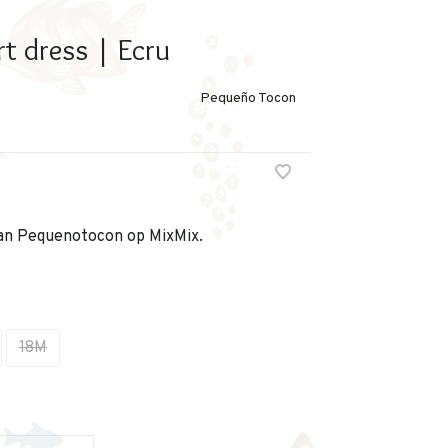
t dress | Ecru
Pequeño Tocon
van Pequenotocon op MixMix.
18M