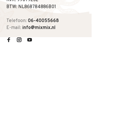
KvK: 99079232
BTW: NL868784886B01
Telefoon:
06-40055668
E-mail:
info@mixmix.nl