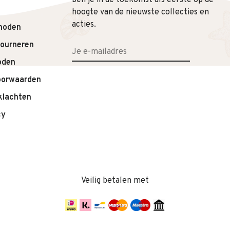
ben je in de toekomst als eerste op de
hoogte van de nieuwste collecties en
acties.
hoden
tourneren
oden
oorwaarden
klachten
cy
Veilig betalen met