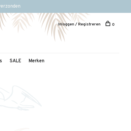
 verzonden
Inloggen / Registreren
0
s
SALE
Merken