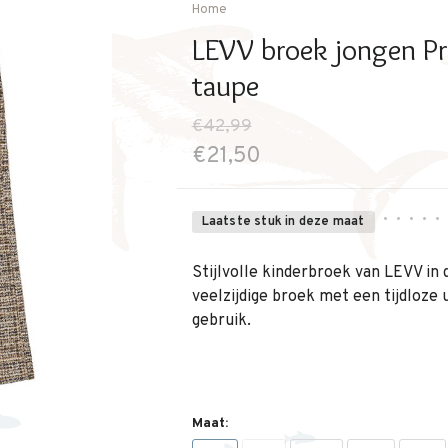
Home
LEVV broek jongen Pr
taupe
€42,99
€21,50
•
•
•
•
•
Laatste stuk in deze maat
Stijlvolle kinderbroek van LEVV in
veelzijdige broek met een tijdloze u
gebruik.
Maat: