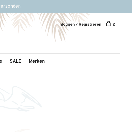
 verzonden
Inloggen / Registreren
0
s
SALE
Merken