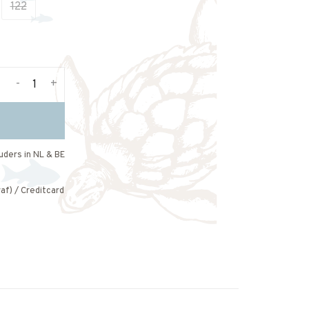
122
-
+
uders in NL & BE
af) / Creditcard