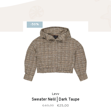
-50%
Levv
Sweater Nelil | Dark Taupe
€49,99
€25,00