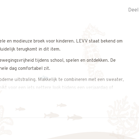
Deel
bele en modieuze broek voor kinderen. LEVV staat bekend om
idelijk terugkomt in dit item.
bewegingsvrijheid tijdens school, spelen en ontdekken. De
hele dag comfortabel zit.
oderne uitstraling. Makkelijk te combineren met een sweater,
ikt voor een iets nettere look tijdens een verjaardag of
 kan worden.
s op. We meten de broek graag voor je na, zodat je zeker