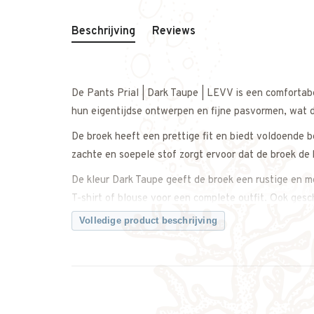
Beschrijving
Reviews
De Pants Prial | Dark Taupe | LEVV is een comforta
hun eigentijdse ontwerpen en fijne pasvormen, wat du
De broek heeft een prettige fit en biedt voldoende 
zachte en soepele stof zorgt ervoor dat de broek de 
De kleur Dark Taupe geeft de broek een rustige en m
T-shirt of blouse voor een complete outfit. Ook gesch
familiediner.
Volledige product beschrijving
Een veelzijdige basic die het hele seizoen gedragen
Twijfel je over de maat? Neem gerust contact met on
weet dat je de juiste maat bestelt.