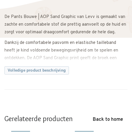
De Pants Bouwe | AOP Sand Graphic van Levv is gemaakt van
zachte en comfortabele stof die prettig aanvoelt op de huid en
zorgt voor optimaal draagcomfort gedurende de hele dag.
Dankzij de comfortabele pasvorm en elastische tailleband
heeft je kind voldoende bewegingsvrijheid om te spelen en
ontdekken. De AOP Sand Graphic print geeft de broek een
moderne en speelse uitstraling met een stoer karakter.
Volledige product beschrijving
Makkelijk te combineren met een basic T-shirt, sweater of
blouse voor een complete outfit. Zowel casual als iets netter
te stylen.
Een veelzijdig item met een trendy twist.
Twijfel je over de maat? Neem gerust contact met ons op. We
Gerelateerde producten
Back to home
meten de broek graag voor je na, zodat je zeker weet dat je de
juiste maat bestelt.