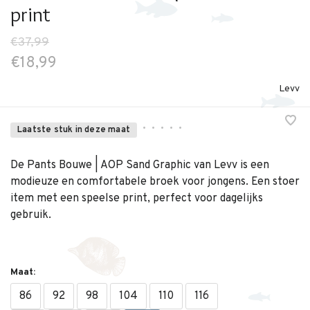
print
€37,99
€18,99
Levv
•
•
•
•
•
Laatste stuk in deze maat
De Pants Bouwe | AOP Sand Graphic van Levv is een
modieuze en comfortabele broek voor jongens. Een stoer
item met een speelse print, perfect voor dagelijks
gebruik.
Maat:
86
92
98
104
110
116