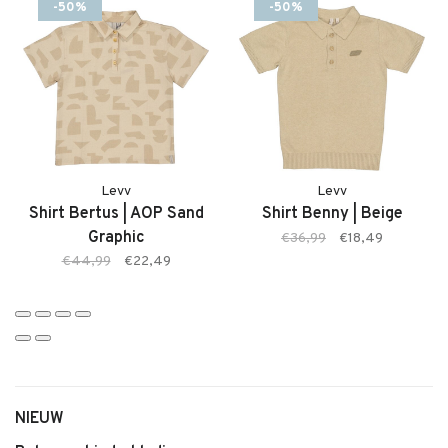
-50%
-50%
Kenmerken:
• Pants Bouwe van Levv
• Zachte, comfortabele stof
• Elastische tailleband
• AOP Sand Graphic print
• Geschikt voor dagelijks gebruik
• Makkelijk te combineren
Levv
Levv
Shirt Bertus | AOP Sand
Shirt Benny | Beige
Graphic
€36,99
€18,49
€44,99
€22,49
NIEUW