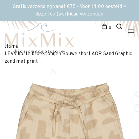
Gratis verzending vanaf €75 • Voor 14:00 besteld =
dezelfde (werk)dag verzonden
0
Home
LEVV korte broek jongen Bouwe short AOP Sand Graphic
zand met print