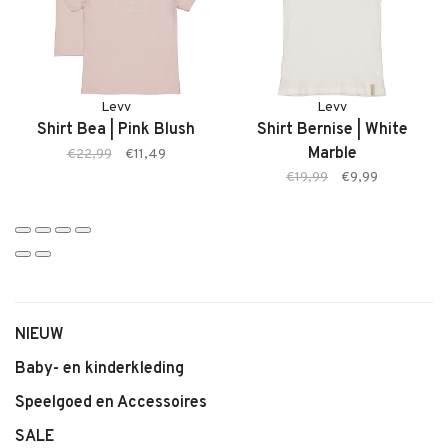
• Zachte, comfortabele stof
• Elastische tailleband
• Kleur: Pink Blush
• Comfortabele pasvorm
• Geschikt voor dagelijks gebruik
Levv
Levv
Shirt Bea | Pink Blush
Shirt Bernise | White
• Makkelijk te combineren
Marble
€22,99
€11,49
€19,99
€9,99
NIEUW
Baby- en kinderkleding
Speelgoed en Accessoires
SALE