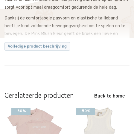
zorgt voor optimaal draagcomfort gedurende de hele dag.
Dankzij de comfortabele pasvorm en elastische tailleband
heeft je kind voldoende bewegingsvrijheid om te spelen en te
bewegen. De Pink Blush kleur geeft de broek een lieve en
moderne uitstraling.
Volledige product beschrijving
Makkelijk te combineren met een T-shirt, blouse of sweater
voor een complete outfit. Zowel casual als iets netter te
stylen.
Een veelzijdige broek met een zachte, tijdloze uitstraling.
Twijfel je over de maat? Neem gerust contact met ons op. We
Gerelateerde producten
Back to home
meten de broek graag voor je na, zodat je zeker weet dat je de
juiste maat bestelt.
-50%
-50%
Kenmerken:
• Pants Birgit van Levv