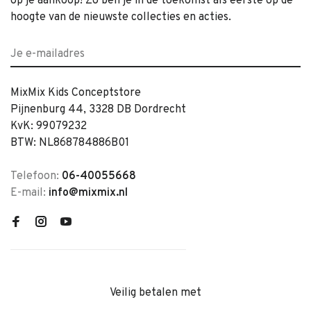
op je aankoop! Zo ben je in de toekomst als eerste op de
hoogte van de nieuwste collecties en acties.
MixMix Kids Conceptstore
Pijnenburg 44, 3328 DB Dordrecht
KvK: 99079232
BTW: NL868784886B01
Telefoon:
06-40055668
E-mail:
info@mixmix.nl
Veilig betalen met