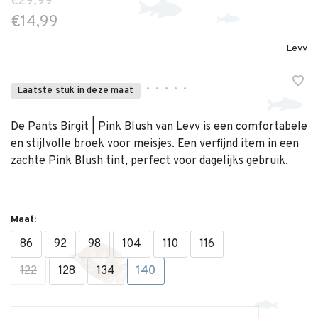
€29,99
€14,99
Levv
•
•
•
•
•
Laatste stuk in deze maat
De Pants Birgit | Pink Blush van Levv is een comfortabele
en stijlvolle broek voor meisjes. Een verfijnd item in een
zachte Pink Blush tint, perfect voor dagelijks gebruik.
Maat:
86
92
98
104
110
116
122
128
134
140