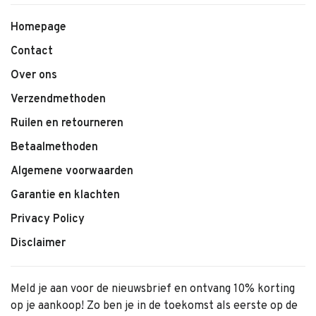
• Zachte, comfortabele stof
• Kleur: Red Maroon
Homepage
• Elastische tailleband
Contact
• Tijdloze en elegante uitstraling
• Geschikt voor dagelijks gebruik en speciale momenten
Over ons
• Makkelijk te combineren
Verzendmethoden
Ruilen en retourneren
Betaalmethoden
Algemene voorwaarden
Garantie en klachten
Privacy Policy
Disclaimer
Meld je aan voor de nieuwsbrief en ontvang 10% korting
op je aankoop! Zo ben je in de toekomst als eerste op de