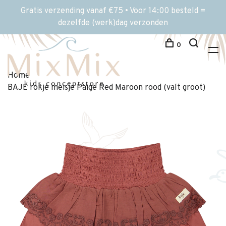
Gratis verzending vanaf €75 • Voor 14:00 besteld =
dezelfde (werk)dag verzonden
0
Home
BAJE rokje meisje Paige Red Maroon rood (valt groot)