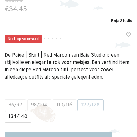
€68,90
€34,45
Baje Studio
•
•
•
•
•
Niet op voorraad
De Paige | Skirt | Red Maroon van Baje Studio is een
stijlvolle en elegante rok voor meisjes. Een verfijnd item
in een diepe Red Maroon tint, perfect voor zowel
alledaagse outfits als speciale gelegenheden.
86/92
98/104
110/116
122/128
134/140