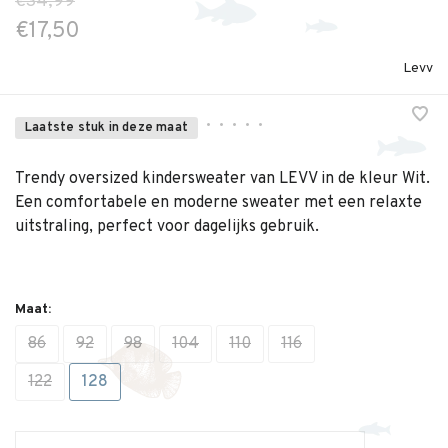
€34,99
€17,50
Levv
•
•
•
•
•
Laatste stuk in deze maat
Trendy oversized kindersweater van LEVV in de kleur Wit.
Een comfortabele en moderne sweater met een relaxte
uitstraling, perfect voor dagelijks gebruik.
Maat:
86
92
98
104
110
116
122
128