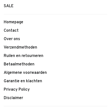
SALE
Kenmerken:
• Oversized kindersweater van LEVV
Homepage
• Relaxte pasvorm
Contact
• Zachte kwaliteit
Over ons
• Kleur Wit
• Trendy en comfortabel model
Verzendmethoden
• Makkelijk te combineren
Ruilen en retourneren
Betaalmethoden
Algemene voorwaarden
Garantie en klachten
Privacy Policy
Disclaimer