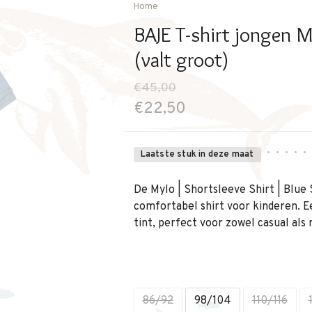
Home
BAJE T-shirt jongen 
(valt groot)
€45,00
€22,50
•
•
•
•
•
Laatste stuk in deze maat
De Mylo | Shortsleeve Shirt | Blue S
comfortabel shirt voor kinderen. Ee
tint, perfect voor zowel casual als 
86/92
98/104
110/116