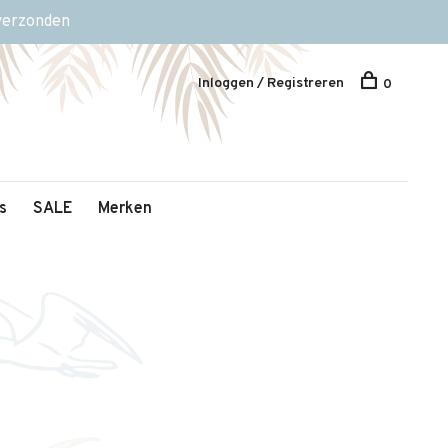
 verzonden
Inloggen / Registreren
0
s
SALE
Merken