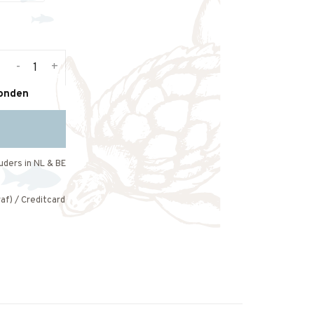
-
+
zonden
uders in NL & BE
af) / Creditcard