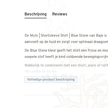
Beschrijving
Reviews
De Mylo | Shortsleeve Shirt | Blue Stone van Baje i
aanvoelt op de huid en zorgt voor optimaal draagco
De Blue Stone kleur geeft het shirt een frisse en mo
soepele stof heeft je kind voldoende bewegingsvrijh
Makkelijk te combineren met een short, jeans of net
iets netter te stylen.
Volledige product beschrijving
Een veelzijdig shirt met een tijdloze en moderne uitst
Let op: dit merk valt groot.
Twijfel je over de maat? Neem gerust contact met on
weet dat je de juiste maat bestelt.