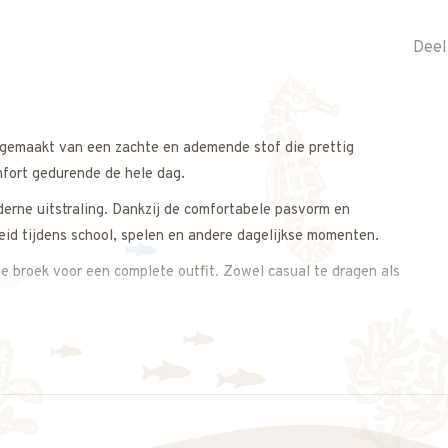
Deel
s gemaakt van een zachte en ademende stof die prettig
mfort gedurende de hele dag.
derne uitstraling. Dankzij de comfortabele pasvorm en
eid tijdens school, spelen en andere dagelijkse momenten.
te broek voor een complete outfit. Zowel casual te dragen als
raling.
s op. We meten het shirt graag voor je na, zodat je zeker