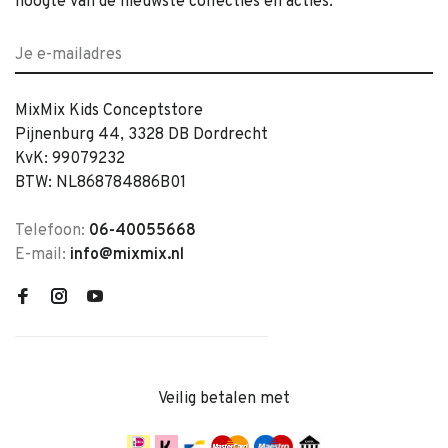
hoogte van de nieuwste collecties en acties.
MixMix Kids Conceptstore
Pijnenburg 44, 3328 DB Dordrecht
KvK: 99079232
BTW: NL868784886B01
Telefoon:
06-40055668
E-mail:
info@mixmix.nl
Veilig betalen met