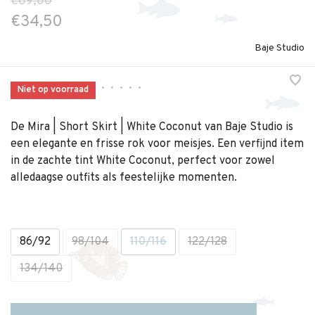
€69,00
€34,50
Baje Studio
•
•
•
•
•
Niet op voorraad
De Mira | Short Skirt | White Coconut van Baje Studio is
een elegante en frisse rok voor meisjes. Een verfijnd item
in de zachte tint White Coconut, perfect voor zowel
alledaagse outfits als feestelijke momenten.
86/92
98/104
110/116
122/128
134/140