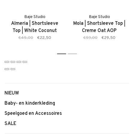
• Kleur: White Coconut
• Elastische tailleband
Baje Studio
Baje Studio
• Tijdloze en frisse uitstraling
Almeria | Shortsleeve
Mola | Shortsleeve Top |
• Geschikt voor dagelijks gebruik
Top | White Coconut
Creme Oat AOP
• Makkelijk te combineren
€45,00
€22,50
€59,00
€29,50
1
2
NIEUW
Baby- en kinderkleding
Speelgoed en Accessoires
SALE