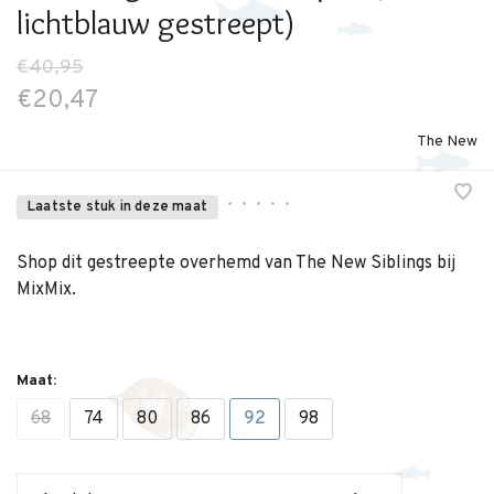
lichtblauw gestreept)
€40,95
€20,47
The New
•
•
•
•
•
Laatste stuk in deze maat
Shop dit gestreepte overhemd van The New Siblings bij
MixMix.
Maat:
68
74
80
86
92
98