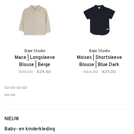
Kenmerken:
• Makai Pants van Baje
• Zachte, comfortabele stof
• Kleur: Beige
• Elastische tailleband
• Comfortabele pasvorm
Baje Studio
Baje Studio
Mace | Longsleeve
Moises | Shortsleeve
• Geschikt voor dagelijks gebruik
Blouse | Beige
Blouse | Blue Dark
• Makkelijk te combineren
€59,00
€29,50
€54,00
€27,00
NIEUW
Baby- en kinderkleding