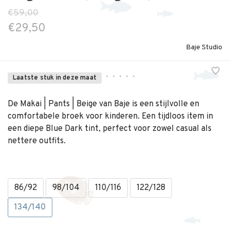
€59,00
€29,50
Baje Studio
•
•
•
•
•
Laatste stuk in deze maat
De Makai | Pants | Beige van Baje is een stijlvolle en
comfortabele broek voor kinderen. Een tijdloos item in
een diepe Blue Dark tint, perfect voor zowel casual als
nettere outfits.
86/92
98/104
110/116
122/128
134/140