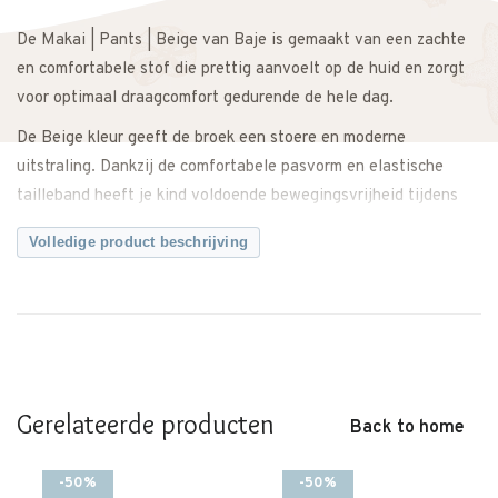
De Makai | Pants | Beige van Baje is gemaakt van een zachte
en comfortabele stof die prettig aanvoelt op de huid en zorgt
voor optimaal draagcomfort gedurende de hele dag.
De Beige kleur geeft de broek een stoere en moderne
uitstraling. Dankzij de comfortabele pasvorm en elastische
tailleband heeft je kind voldoende bewegingsvrijheid tijdens
school, spelen en andere dagelijkse momenten.
Volledige product beschrijving
Makkelijk te combineren met een T-shirt, sweater of blouse
voor een complete outfit. Zowel casual te dragen als iets
netter te stylen.
Een veelzijdige broek met een tijdloze en moderne uitstraling.
Let op: dit merk valt groot.
Gerelateerde producten
Back to home
Twijfel je over de maat? Neem gerust contact met ons op. We
meten de broek graag voor je na, zodat je zeker weet dat je de
-50%
-50%
juiste maat bestelt.