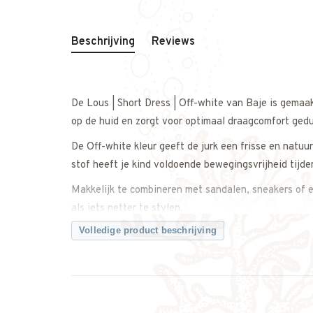
Beschrijving
Reviews
De Lous | Short Dress | Off-white van Baje is gemaa
op de huid en zorgt voor optimaal draagcomfort ged
De Off-white kleur geeft de jurk een frisse en natuu
stof heeft je kind voldoende bewegingsvrijheid tijde
Makkelijk te combineren met sandalen, sneakers of e
als iets netter te stylen.
Volledige product beschrijving
Een veelzijdige short dress met een tijdloze en moder
Let op: dit merk valt groot.
Twijfel je over de maat? Neem gerust contact met on
dat je de juiste maat bestelt.