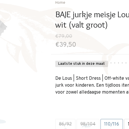
Home
BAJE jurkje meisje Lo
wit (valt groot)
€79,00
€39,50
•
•
•
•
•
Laatste stuk in deze maat
De Lous | Short Dress | Off-white v
jurk voor kinderen. Een tijdloos ite
voor zowel alledaagse momenten al
86/92
98/104
110/116