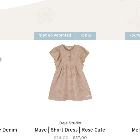
Niet op voorraad
-50%
-50
enheden
Baje Studio
ue Denim
Mave | Short Dress | Rose Cafe
Mel
€74,00
€37,00