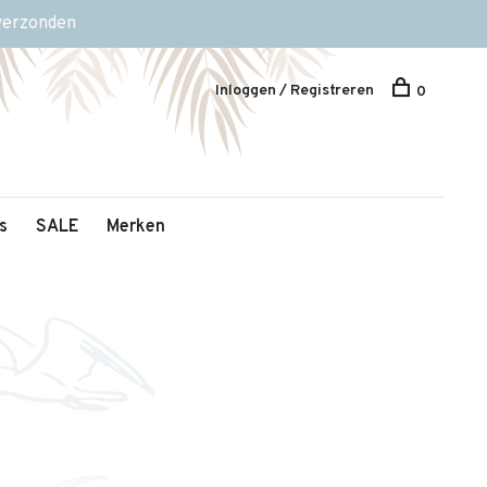
 verzonden
Inloggen / Registreren
0
s
SALE
Merken