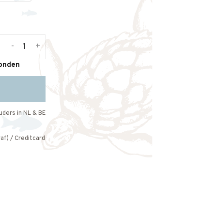
-
+
zonden
uders in NL & BE
af) / Creditcard