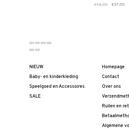
€74,00
€37,00
NIEUW
Homepage
Baby- en kinderkleding
Contact
Speelgoed en Accessoires
Over ons
SALE
Verzendmet
Ruilen en re
Betaalmeth
Algemene v