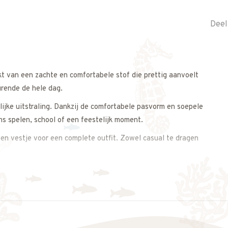
Deel
kt van een zachte en comfortabele stof die prettig aanvoelt
urende de hele dag.
rlijke uitstraling. Dankzij de comfortabele pasvorm en soepele
ns spelen, school of een feestelijk moment.
en vestje voor een complete outfit. Zowel casual te dragen
ne uitstraling.
s op. We meten de jurk graag voor je na, zodat je zeker weet