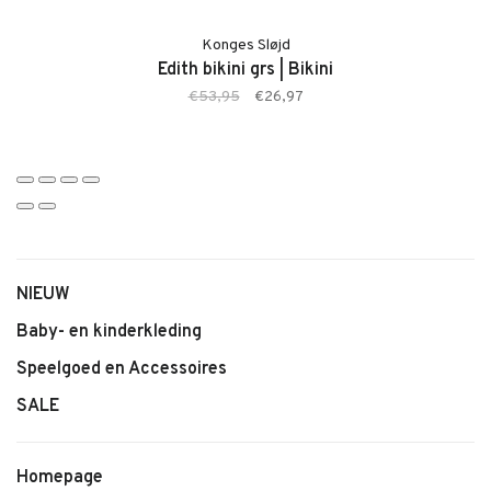
• Model: Short Vichy Pivoine
Konges Sløjd
• Kleur: Rose
Edith bikini grs | Bikini
• Klassieke vichy ruitjesprint
€53,95
€26,97
• Lichte en comfortabele stof
• Ademend materiaal
• Comfortabele pasvorm
• Speels en tijdloos design
NIEUW
Baby- en kinderkleding
Speelgoed en Accessoires
SALE
Homepage