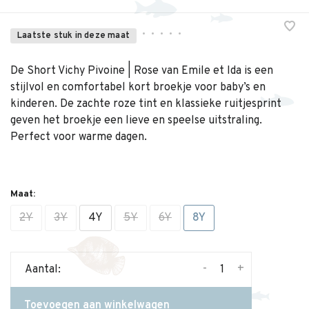
•
•
•
•
•
Laatste stuk in deze maat
De Short Vichy Pivoine | Rose van Emile et Ida is een
stijlvol en comfortabel kort broekje voor baby’s en
kinderen. De zachte roze tint en klassieke ruitjesprint
geven het broekje een lieve en speelse uitstraling.
Perfect voor warme dagen.
Maat:
2Y
3Y
4Y
5Y
6Y
8Y
-
+
Aantal:
Toevoegen aan winkelwagen