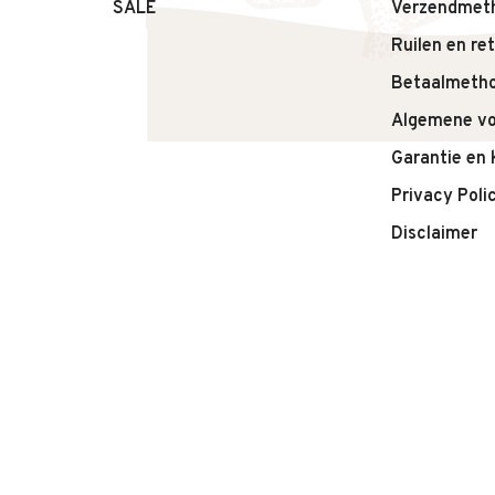
– Type: Sieradenset / sieradendoosje
SALE
Verzendmet
Ruilen en re
Adviesleeftijd: vanaf 3 jaar. Bevat kleine onderdelen
Betaalmeth
Algemene v
Garantie en 
Privacy Poli
Disclaimer