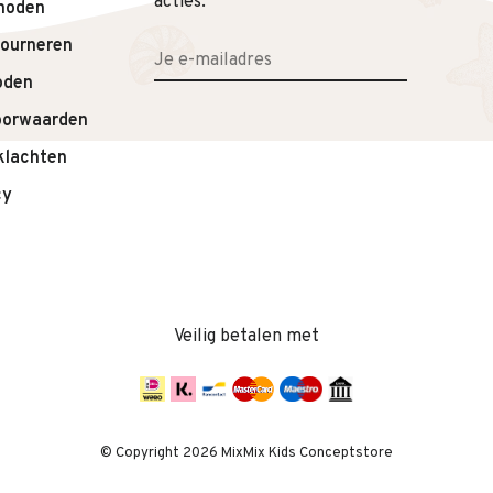
acties.
hoden
tourneren
.
oden
oorwaarden
klachten
cy
Veilig betalen met
© Copyright 2026 MixMix Kids Conceptstore