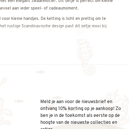
met een elegant zwaanmotief. Dit setje is perfect om kleine
 gevoel aan ieder speel- of cadeaumoment.
voor kleine handjes. De ketting is licht en prettig om te
het rustige Scandinavische design past dit setje mooi bij
 keuze is:
Meld je aan voor de nieuwsbrief en
ontvang 10% korting op je aankoop! Zo
ben je in de toekomst als eerste op de
hoogte van de nieuwste collecties en