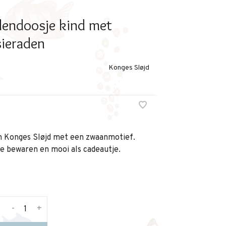
endoosje kind met
ieraden
Konges Sløjd
an Konges Sløjd met een zwaanmotief.
te bewaren en mooi als cadeautje.
-
+