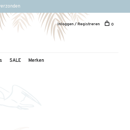
 verzonden
Inloggen / Registreren
0
s
SALE
Merken