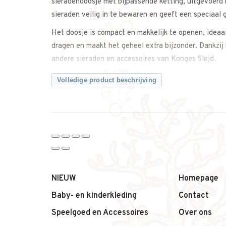
sieradendoosje met bijpassende ketting, uitgevoerd 
sieraden veilig in te bewaren en geeft een speciaal
Het doosje is compact en makkelijk te openen, ideaal 
dragen en maakt het geheel extra bijzonder. Dankzij 
andere sieraden en accessoires van Konges Sløjd.
Waarom dit sieradensetje van Konges Sløjd een fijne
Volledige product beschrijving
– Sieradendoosje met bijpassende ketting
– Elegant zwaanmotief
– Compact en handig formaat
– Leuk voor bewaren en spelen
– Tijdloos Scandinavisch design
– Mooi als cadeautje
Productdetails:
NIEUW
Homepage
– Merk: Konges Sløjd
Baby- en kinderkleding
Contact
– Productnaam: Ketting doosje met ketting
Speelgoed en Accessoires
Over ons
– Design: Swan