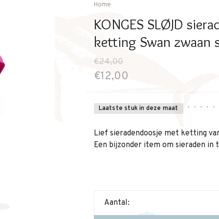
Home
KONGES SLØJD sierad
ketting Swan zwaan s
€24,00
€12,00
•
•
•
•
•
Laatste stuk in deze maat
Lief sieradendoosje met ketting v
Een bijzonder item om sieraden in 
Aantal: