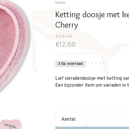
Home
Ketting doosje met ke
Cherry
€24,00
€12,00
•
•
•
•
•
3 Op voorraad
Lief sieradendoosje met ketting v
Een bijzonder item om sieraden in 
Aantal: