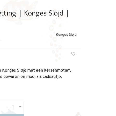
tting | Konges Slojd |
Konges Sløjd
an Konges Sløjd met een kersenmotief.
te bewaren en mooi als cadeautje.
-
+