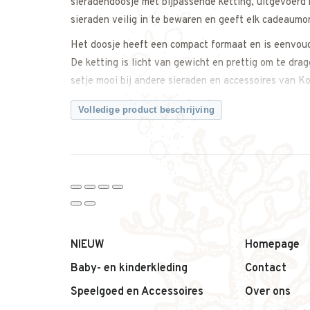
sieradendoosje met bijpassende ketting, uitgevoerd m
sieraden veilig in te bewaren en geeft elk cadeaumo
Het doosje heeft een compact formaat en is eenvoudi
De ketting is licht van gewicht en prettig om te dra
setje mooi bij andere sieraden en accessoires van Ko
Waarom dit sieradensetje van Konges Sløjd een fijne
Volledige product beschrijving
– Sieradendoosje met bijpassende ketting
– Speels kersenmotief
– Compact en handig formaat
– Licht en comfortabel om te dragen
– Tijdloos Scandinavisch design
– Mooi als cadeautje
Productdetails:
NIEUW
Homepage
– Merk: Konges Sløjd
Baby- en kinderkleding
Contact
– Productnaam: Ketting doosje met ketting
Speelgoed en Accessoires
Over ons
– Design: Cherry