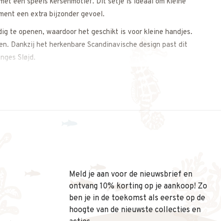
et een speels kersenmotief. Dit setje is ideaal om kleine
ment een extra bijzonder gevoel.
g te openen, waardoor het geschikt is voor kleine handjes.
gen. Dankzij het herkenbare Scandinavische design past dit
nges Sløjd.
 keuze is:
Meld je aan voor de nieuwsbrief en
ontvang 10% korting op je aankoop! Zo
ben je in de toekomst als eerste op de
hoogte van de nieuwste collecties en