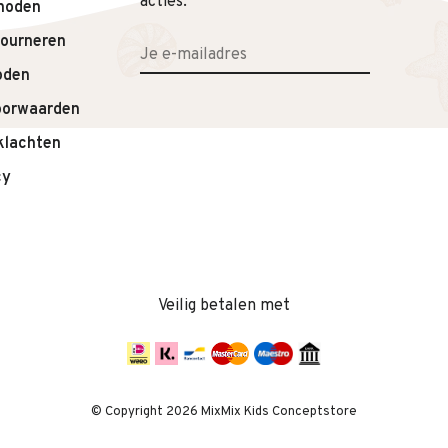
acties.
hoden
.
tourneren
oden
oorwaarden
klachten
cy
Veilig betalen met
© Copyright 2026 MixMix Kids Conceptstore