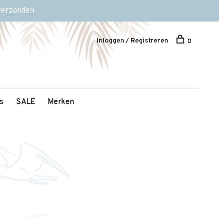
 verzonden
Inloggen / Registreren
0
s
SALE
Merken