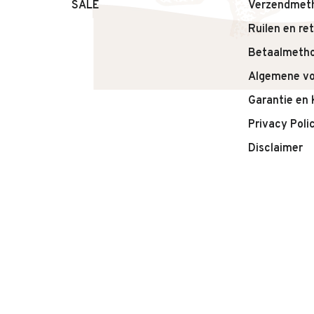
– Type: Sieradenset / sieradendoosje
SALE
Verzendmet
Adviesleeftijd: vanaf 3 jaar. Bevat kleine onderdelen
Ruilen en re
Betaalmeth
Algemene v
Garantie en 
Privacy Poli
Disclaimer