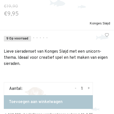
€19,90
€9,95
Konges Sløjd
•
•
•
•
•
9 Op voorraad
Lieve sieradenset van Konges Sløjd met een unicorn-
thema. Ideaal voor creatief spel en het maken van eigen
sieraden.
-
+
Aantal:
Toevoegen aan winkelwagen