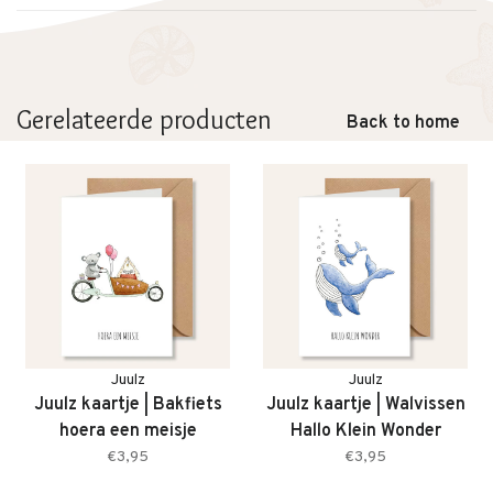
geschikt voor verschillende leeftijden en gelegenheden.
Ook leuk om te bewaren als herinnering aan een feestelijk
moment.
Gerelateerde producten
Back to home
Een stijlvol en speels kaartje dat perfect past bij elke
felicitatie.
Twijfel je ergens over? Neem gerust contact met ons op. We
adviseren je graag.
Kenmerken
• Kaartje van Juulz
• Tekst: gefeliciteerd
• Stegosaurus illustratie
Juulz
Juulz
• Vrolijk en speels design
Juulz kaartje | Bakfiets
Juulz kaartje | Walvissen
• Stevig papier van hoge kwaliteit
hoera een meisje
Hallo Klein Wonder
• Perfect voor verjaardag of felicitatie
€3,95
€3,95
• Leuk om te bewaren