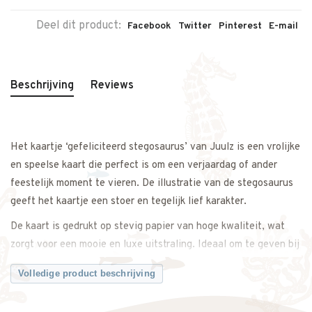
Deel dit product:
Facebook
Twitter
Pinterest
E-mail
Beschrijving
Reviews
Het kaartje ‘gefeliciteerd stegosaurus’ van Juulz is een vrolijke
en speelse kaart die perfect is om een verjaardag of ander
feestelijk moment te vieren. De illustratie van de stegosaurus
geeft het kaartje een stoer en tegelijk lief karakter.
De kaart is gedrukt op stevig papier van hoge kwaliteit, wat
zorgt voor een mooie en luxe uitstraling. Ideaal om te geven bij
een cadeautje of om een persoonlijke boodschap op te
Volledige product beschrijving
schrijven.
Dankzij het tijdloze en kindvriendelijke design is het kaartje