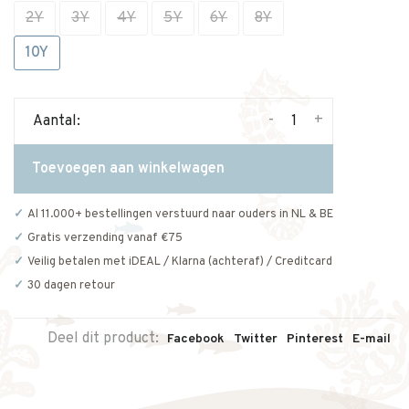
2Y
3Y
4Y
5Y
6Y
8Y
10Y
-
+
Aantal:
Toevoegen aan winkelwagen
Al 11.000+ bestellingen verstuurd naar ouders in NL & BE
Gratis verzending vanaf €75
Veilig betalen met iDEAL / Klarna (achteraf) / Creditcard
30 dagen retour
Deel dit product:
Facebook
Twitter
Pinterest
E-mail