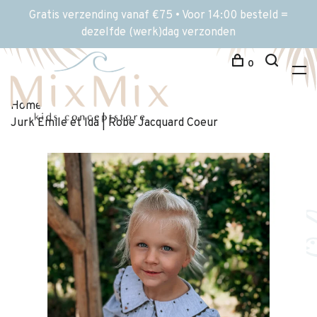
Gratis verzending vanaf €75 • Voor 14:00 besteld =
dezelfde (werk)dag verzonden
0
Home
Jurk Emile et Ida | Robe Jacquard Coeur