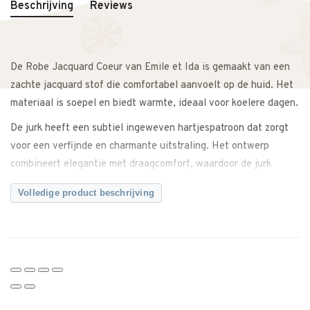
Beschrijving
Reviews
De Robe Jacquard Coeur van Emile et Ida is gemaakt van een
zachte jacquard stof die comfortabel aanvoelt op de huid. Het
materiaal is soepel en biedt warmte, ideaal voor koelere dagen.
De jurk heeft een subtiel ingeweven hartjespatroon dat zorgt
voor een verfijnde en charmante uitstraling. Het ontwerp
combineert elegantie met draagcomfort, waardoor de jurk
geschikt is voor zowel alledaagse momenten als feestelijke
Volledige product beschrijving
gelegenheden.
Dankzij de comfortabele pasvorm kan je kind vrij bewegen
tijdens het spelen. De jurk is eenvoudig te combineren met een
maillot, legging of vestje en past perfect binnen een herfst- en
wintergarderobe.
Geschikt voor schooldagen, familiebezoek of een feestelijke