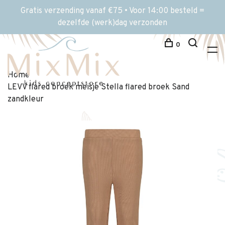
Gratis verzending vanaf €75 • Voor 14:00 besteld =
dezelfde (werk)dag verzonden
0
Home
LEVV flared broek meisje Stella flared broek Sand
zandkleur