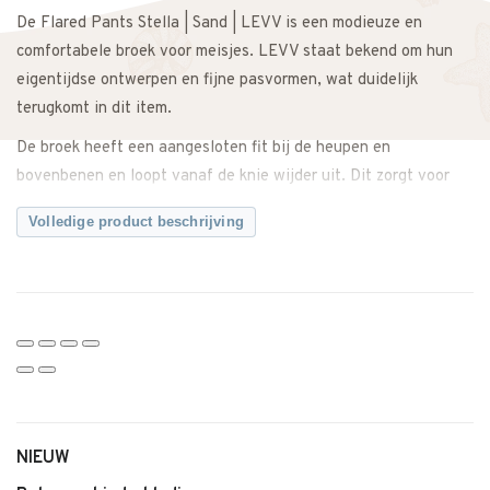
De Flared Pants Stella | Sand | LEVV is een modieuze en
comfortabele broek voor meisjes. LEVV staat bekend om hun
eigentijdse ontwerpen en fijne pasvormen, wat duidelijk
terugkomt in dit item.
De broek heeft een aangesloten fit bij de heupen en
bovenbenen en loopt vanaf de knie wijder uit. Dit zorgt voor
een speelse en trendy look. Dankzij de zachte en soepele stof
Volledige product beschrijving
zit de broek comfortabel en biedt hij voldoende
bewegingsvrijheid tijdens school, spelen of een feestje.
De kleur Sand geeft de flared een natuurlijke en tijdloze
uitstraling. Makkelijk te combineren met een blouse, top of
sweater voor een complete outfit. Ook perfect te dragen
tijdens feestdagen, een bruiloft of een familiediner.
Een veelzijdig item dat zowel casual als feestelijk gedragen
kan worden.
NIEUW