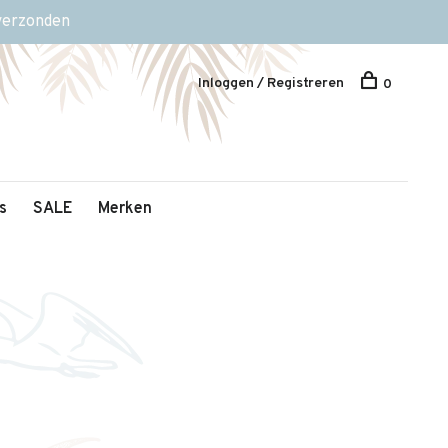
 verzonden
Inloggen / Registreren
0
s
SALE
Merken