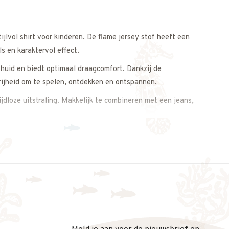
ijlvol shirt voor kinderen. De flame jersey stof heeft een
ls en karaktervol effect.
huid en biedt optimaal draagcomfort. Dankzij de
rijheid om te spelen, ontdekken en ontspannen.
ijdloze uitstraling. Makkelijk te combineren met een jeans,
e subtiele structuur.
s op. We meten het T-shirt graag voor je na, zodat je zeker