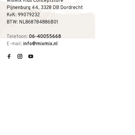
MixMix Kids Conceptstore
Pijnenburg 44, 3328 DB Dordrecht
KvK: 99079232
BTW: NL868784886B01
Telefoon:
06-40055668
E-mail:
info@mixmix.nl