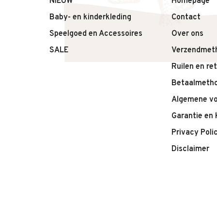
NIEUW
Homepage
• Kleur Felt
Baby- en kinderkleding
Contact
• Geschikt voor dagelijks gebruik
Speelgoed en Accessoires
Over ons
• Makkelijk te combineren
SALE
Verzendmet
Ruilen en re
Betaalmeth
Algemene v
Garantie en 
Privacy Poli
Disclaimer