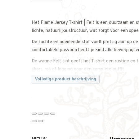
Het Flame Jersey T-shirt | Felt is een duurzaam en st
lichte, natuurlijke structuur, wat zorgt voor een spee
De zachte en ademende stof voelt prettig aan op de 
comfortabele pasvorm heeft je kind alle bewegingsv
De warme Felt tint geeft het T-shirt een rustige en t
short, rok of legging voor een complete outfit.
Volledige product beschrijving
Een veelzijdige basic met nét dat beetje extra door d
Twijfel je over de maat? Neem gerust contact met on
weet dat je de juiste maat bestelt.
Kenmerken:
• Flame jersey T-shirt
• Zachte stof met subtiele structuur
• Comfortabele pasvorm