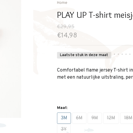
Home
PLAY UP T-shirt meisj
€29,95
€14,98
•
•
•
•
•
Laatste stuk in deze maat
Comfortabel flame jersey T-shirt in 
met een natuurlijke uitstraling, per
Maat:
3M
6M
9M
12M
18M
3Y