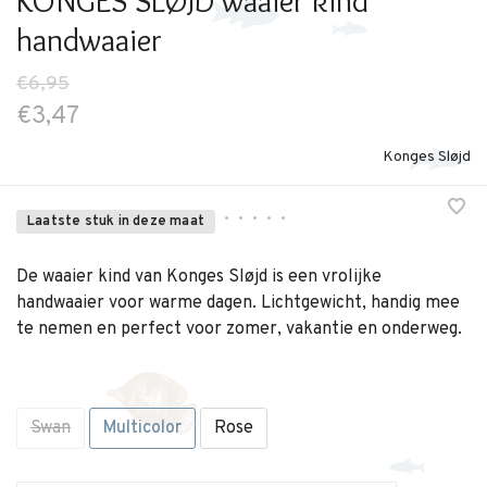
KONGES SLØJD waaier kind
handwaaier
€6,95
€3,47
Konges Sløjd
•
•
•
•
•
Laatste stuk in deze maat
De waaier kind van Konges Sløjd is een vrolijke
handwaaier voor warme dagen. Lichtgewicht, handig mee
te nemen en perfect voor zomer, vakantie en onderweg.
Swan
Multicolor
Rose