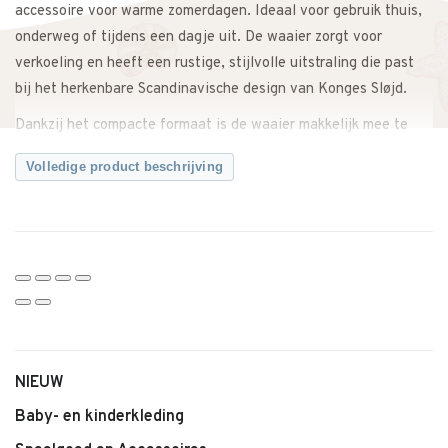
accessoire voor warme zomerdagen. Ideaal voor gebruik thuis,
onderweg of tijdens een dagje uit. De waaier zorgt voor
verkoeling en heeft een rustige, stijlvolle uitstraling die past
bij het herkenbare Scandinavische design van Konges Sløjd.
Dankzij het compacte formaat is de waaier makkelijk mee te
nemen in een tas of strandtas. Een leuke en functionele
Volledige product beschrijving
toevoeging voor zomerse momenten.
Waarom deze waaier van Konges Sløjd een fijne keuze is:
– Waaier voor verkoeling
– Licht en compact
– Makkelijk mee te nemen
– Ideaal voor warme dagen
– Rustige en speelse uitstraling
– Tijdloos Scandinavisch design
NIEUW
Productdetails:
Baby- en kinderkleding
– Merk: Konges Sløjd