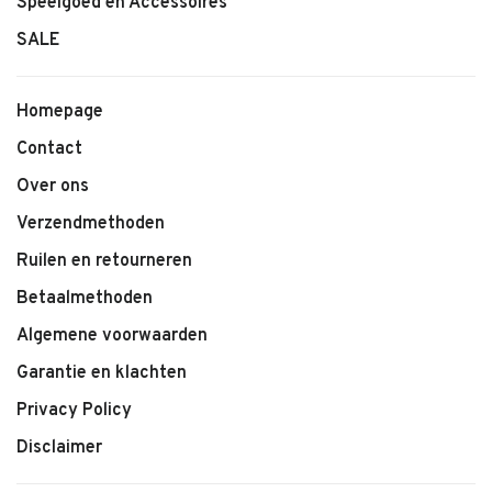
Speelgoed en Accessoires
– Productnaam: Fans
– Type: Waaier / accessoire
SALE
Adviesleeftijd: vanaf 3 jaar.
Homepage
Contact
Over ons
Verzendmethoden
Ruilen en retourneren
Betaalmethoden
Algemene voorwaarden
Garantie en klachten
Privacy Policy
Disclaimer