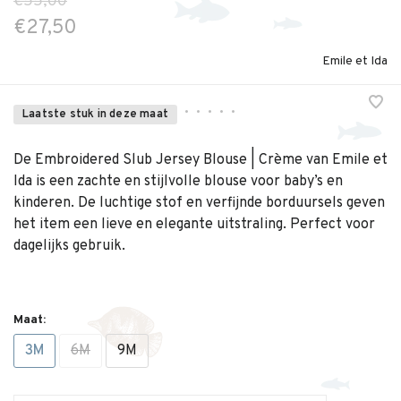
€55,00
€27,50
Emile et Ida
•
•
•
•
•
Laatste stuk in deze maat
De Embroidered Slub Jersey Blouse | Crème van Emile et
Ida is een zachte en stijlvolle blouse voor baby’s en
kinderen. De luchtige stof en verfijnde borduursels geven
het item een lieve en elegante uitstraling. Perfect voor
dagelijks gebruik.
Maat:
3M
6M
9M