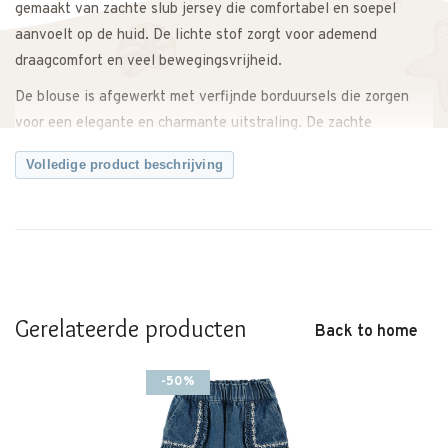
gemaakt van zachte slub jersey die comfortabel en soepel
aanvoelt op de huid. De lichte stof zorgt voor ademend
draagcomfort en veel bewegingsvrijheid.
De blouse is afgewerkt met verfijnde borduursels die zorgen
voor een elegante en charmante uitstraling. De zachte
crèmekleur geeft het kledingstuk een rustige en stijlvolle look.
Volledige product beschrijving
Dankzij de comfortabele pasvorm kan je kind vrij bewegen
tijdens het spelen. De blouse is eenvoudig te combineren met
een broek, rokje of legging en past perfect binnen zowel een
casual als feestelijke garderobe.
Geschikt voor schooldagen, familiebezoek of speciale
Gerelateerde producten
gelegenheden.
Back to home
Een comfortabele en stijlvolle blouse die zachtheid, luchtigheid
-50%
en een verfijnd design combineert.
Emile et Ida valt qua maat wat kleiner. Ons advies is dan ook