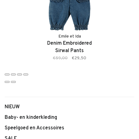
een maat groter te bestellen. Twijfel je over de maat? Neem
gerust contact met ons op. We adviseren je graag.
Kenmerken
• Blouse van Emile et Ida
Emile et Ida
• Model: Embroidered Slub Jersey Blouse
Denim Embroidered
• Kleur: Crème
Sirwal Pants
• Zachte slub jersey stof
€59,00
€29,50
• Verfijnde borduursels
• Licht en ademend materiaal
• Comfortabele pasvorm
• Elegant en stijlvol design
NIEUW
Baby- en kinderkleding
Speelgoed en Accessoires
SALE