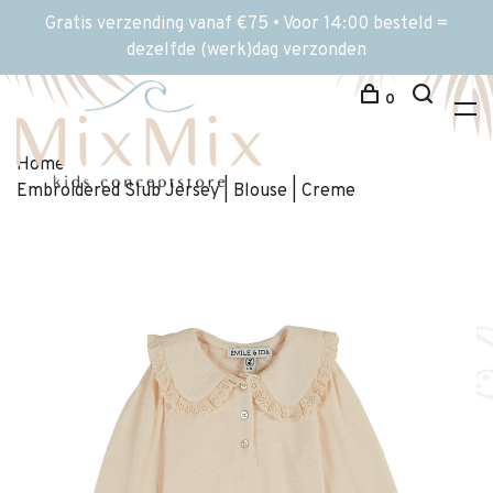
Gratis verzending vanaf €75 • Voor 14:00 besteld =
dezelfde (werk)dag verzonden
0
Home
Embroidered Slub Jersey | Blouse | Creme