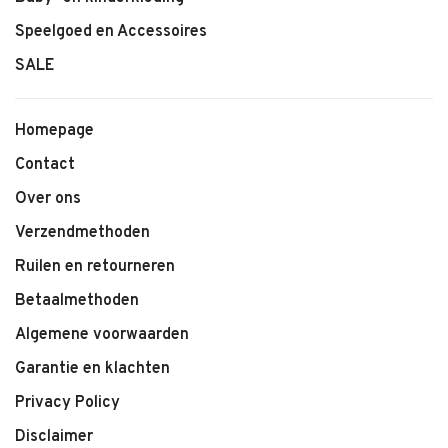
Speelgoed en Accessoires
Kenmerken:
SALE
• Jurk met korte mouwen van Huttelihut
• Luchtige en ademende stof
Homepage
• Comfortabele pasvorm
Contact
• Kleur Plumeria
• Ideaal voor warme dagen
Over ons
• Makkelijk te combineren
Verzendmethoden
Ruilen en retourneren
Betaalmethoden
Algemene voorwaarden
Garantie en klachten
Privacy Policy
Disclaimer