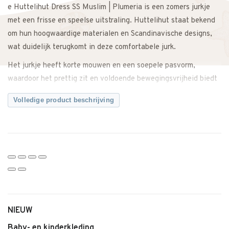
e Huttelihut Dress SS Muslim | Plumeria is een zomers jurkje
met een frisse en speelse uitstraling. Huttelihut staat bekend
om hun hoogwaardige materialen en Scandinavische designs,
wat duidelijk terugkomt in deze comfortabele jurk.
Het jurkje heeft korte mouwen en een soepele pasvorm,
waardoor het prettig zit en voldoende bewegingsvrijheid biedt
tijdens spelen, rennen en ontdekken. De lichte, ademende stof
Volledige product beschrijving
maakt dit jurkje ideaal voor warme dagen.
De kleur Plumeria geeft de jurk een zachte en vrolijke
uitstraling. Makkelijk te combineren met sandalen of sneakers
voor een complete zomerse look. Geschikt voor dagelijks
gebruik, maar ook mooi voor een feestje of speciale
gelegenheid.
Twijfel je over de maat? Neem gerust contact met ons op. We
meten het jurkje graag voor je na, zodat je zeker weet dat je de
NIEUW
juiste maat bestelt.
Baby- en kinderkleding