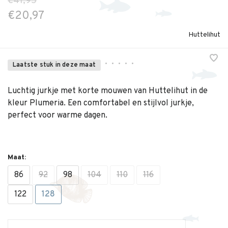
€41,95
€20,97
Huttelihut
•
•
•
•
•
Laatste stuk in deze maat
Luchtig jurkje met korte mouwen van Huttelihut in de
kleur Plumeria. Een comfortabel en stijlvol jurkje,
perfect voor warme dagen.
Maat:
86
92
98
104
110
116
122
128