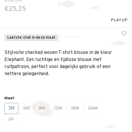
€50,50
€25,25
PLAY UP
•
•
•
•
•
Laatste stuk in deze maat
Stijlvolle checked woven T-shirt blouse in de kleur
Elephant. Een luchtige en tijdloze blouse met
ruitpatroon, perfect voor dagelijks gebruik of een
nettere gelegenheid.
Maat:
3M
6M
9M
12M
18M
24M
3Y