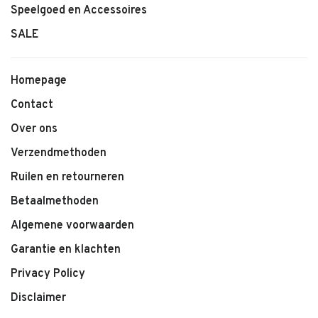
Speelgoed en Accessoires
Kenmerken:
SALE
• Geweven kinderblouse met ruitpatroon
• Lichte, ademende stof
• Comfortabele pasvorm
Homepage
• Kleur Elephant
Contact
• Geschikt voor dagelijks gebruik of nette momenten
• Makkelijk te combineren
Over ons
Verzendmethoden
Ruilen en retourneren
Betaalmethoden
Algemene voorwaarden
Garantie en klachten
Privacy Policy
Disclaimer