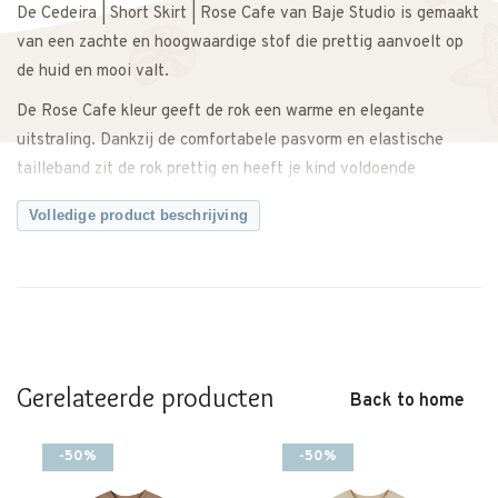
De Cedeira | Short Skirt | Rose Cafe van Baje Studio is gemaakt
van een zachte en hoogwaardige stof die prettig aanvoelt op
de huid en mooi valt.
De Rose Cafe kleur geeft de rok een warme en elegante
uitstraling. Dankzij de comfortabele pasvorm en elastische
tailleband zit de rok prettig en heeft je kind voldoende
bewegingsvrijheid om vrij te spelen en te bewegen.
Volledige product beschrijving
Makkelijk te combineren met een blouse, T-shirt of sweater
voor een complete outfit. Zowel casual te dragen met sneakers
als feestelijk te stylen met mooie schoenen.
Een veelzijdige rok met een tijdloze en stijlvolle uitstraling.
Let op: dit merk valt groot.
Gerelateerde producten
Back to home
Twijfel je over de maat? Neem gerust contact met ons op. We
meten de rok graag voor je na, zodat je zeker weet dat je de
-50%
-50%
juiste maat bestelt.