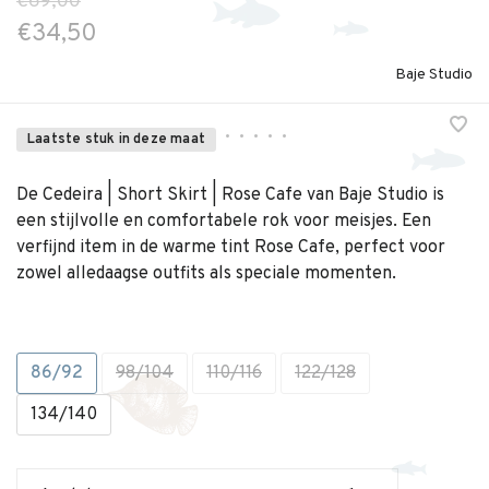
€69,00
€34,50
Baje Studio
•
•
•
•
•
Laatste stuk in deze maat
De Cedeira | Short Skirt | Rose Cafe van Baje Studio is
een stijlvolle en comfortabele rok voor meisjes. Een
verfijnd item in de warme tint Rose Cafe, perfect voor
zowel alledaagse outfits als speciale momenten.
86/92
98/104
110/116
122/128
134/140