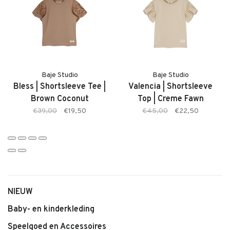
Kenmerken:
• Cedeira Short Skirt van Baje Studio
• Zachte, comfortabele stof
• Kleur: Rose Cafe
• Elastische tailleband
• Tijdloze en elegante uitstraling
Baje Studio
Baje Studio
Bless | Shortsleeve Tee |
Valencia | Shortsleeve
• Geschikt voor dagelijks gebruik
Brown Coconut
Top | Creme Fawn
• Makkelijk te combineren
€39,00
€19,50
€45,00
€22,50
NIEUW
Baby- en kinderkleding
Speelgoed en Accessoires