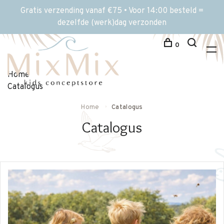
Gratis verzending vanaf €75 • Voor 14:00 besteld =
dezelfde (werk)dag verzonden
0
Home
Catalogus
Home
Catalogus
Catalogus