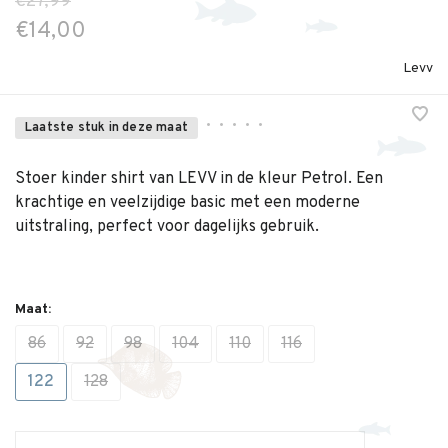
€27,99
€14,00
Levv
•
•
•
•
•
Laatste stuk in deze maat
Stoer kinder shirt van LEVV in de kleur Petrol. Een
krachtige en veelzijdige basic met een moderne
uitstraling, perfect voor dagelijks gebruik.
Maat:
86
92
98
104
110
116
122
128