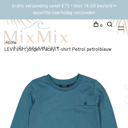
Gratis verzending vanaf €75 • Voor 14:00 besteld =
dezelfde (werk)dag verzonden
0
Home
LEVV shirt jongen Paceyl T-shirt Petrol petrolblauw