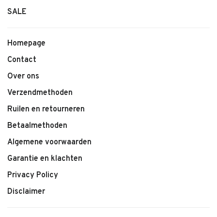
Kenmerken:
SALE
• Kinder shirt van LEVV
• Comfortabele pasvorm
Homepage
• Zachte kwaliteit
Contact
• Kleur Petrol
Over ons
• Geschikt voor dagelijks gebruik
• Makkelijk te combineren
Verzendmethoden
Ruilen en retourneren
Betaalmethoden
Algemene voorwaarden
Garantie en klachten
Privacy Policy
Disclaimer