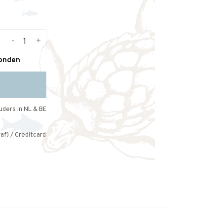
-
+
zonden
uders in NL & BE
af) / Creditcard