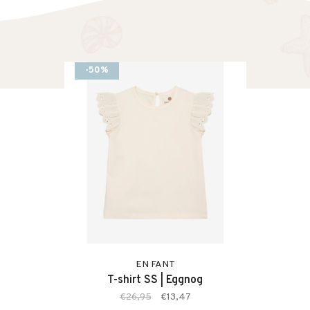
-50%
EN FANT
T-shirt SS | Eggnog
€26,95
€13,47