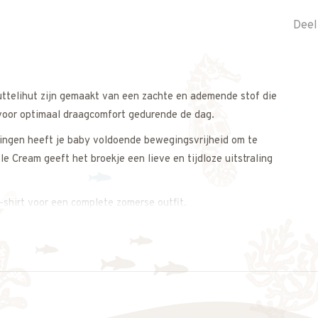
Deel
uttelihut zijn gemaakt van een zachte en ademende stof die
 voor optimaal draagcomfort gedurende de dag.
ningen heeft je baby voldoende bewegingsvrijheid om te
le Cream geeft het broekje een lieve en tijdloze uitstraling
-shirt voor een complete zomerse outfit.
s op. We meten de bloomers graag voor je na, zodat je zeker