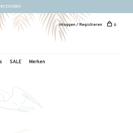
 verzonden
Inloggen / Registreren
0
s
SALE
Merken