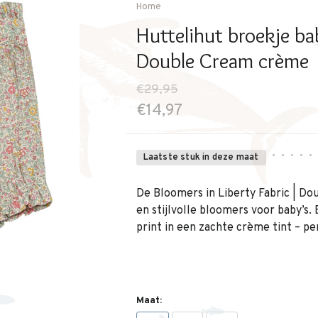
Home
Huttelihut broekje ba
Double Cream crème
€29,95
€14,97
•
•
•
•
•
Laatste stuk in deze maat
De Bloomers in Liberty Fabric | Do
en stijlvolle bloomers voor baby’s. 
print in een zachte crème tint – p
Maat: