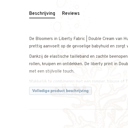
Beschrijving
Reviews
De Bloomers in Liberty Fabric | Double Cream van H
prettig aanvoelt op de gevoelige babyhuid en zorgt
Dankzij de elastische tailleband en zachte beenope
rollen, kruipen en ontdekken. De liberty print in Doub
met een stijlvolle touch.
Makkelijk te combineren met een romper, blouse of T
Volledige product beschrijving
Een veelzijdig item met een verfijnde uitstraling.
Twijfel je over de maat? Neem gerust contact met on
weet dat je de juiste maat bestelt.
Kenmerken: