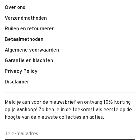
– Type: Kleurpotloden / creatief speelgoed
Over ons
– Formaat: Groot
Verzendmethoden
Adviesleeftijd: vanaf 3 jaar.
Ruilen en retourneren
Betaalmethoden
Algemene voorwaarden
Garantie en klachten
Privacy Policy
Disclaimer
Meld je aan voor de nieuwsbrief en ontvang 10% korting
op je aankoop! Zo ben je in de toekomst als eerste op de
hoogte van de nieuwste collecties en acties.