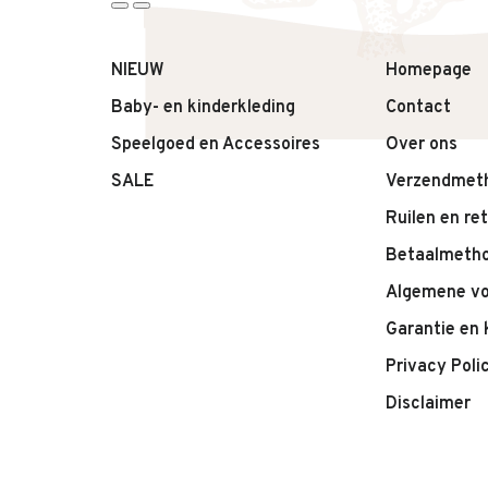
• Badpak van
Konges Sløjd
• Model: Amandine Swimsuit
• Print: Emboldened Dot
NIEUW
Homepage
• Kleur: beige gestipt
Baby- en kinderkleding
Contact
• Comfortabele en zachte stof
Speelgoed en Accessoires
Over ons
• Fijne pasvorm
• Ideaal voor strand, zwembad en vakantie
SALE
Verzendmet
Konges Sløjd
Ruilen en re
Betaalmeth
Algemene v
Garantie en 
Privacy Poli
Disclaimer