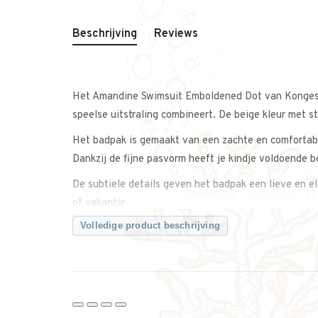
Beschrijving
Reviews
Het Amandine Swimsuit Emboldened Dot van
Konges
speelse uitstraling combineert. De beige kleur met s
Het badpak is gemaakt van een zachte en comfortabel
Dankzij de fijne pasvorm heeft je kindje voldoende 
De subtiele details geven het badpak een lieve en e
of vakantie.
Konges
Volledige product beschrijving
Makkelijk te combineren met waterschoenen, een zo
Een comfortabel en stijlvol badpak dat ideaal is voo
Twijfel je ergens over? Neem gerust contact met ons
Kenmerken