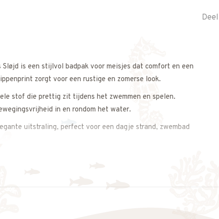
Deel
 Sløjd
is een stijlvol badpak voor meisjes dat comfort en een
tippenprint zorgt voor een rustige en zomerse look.
e stof die prettig zit tijdens het zwemmen en spelen.
bewegingsvrijheid in en rondom het water.
legante uitstraling, perfect voor een dagje strand, zwembad
 Sløjd
nnehoed of strandponcho voor een complete zomeroutfit.
r zonnige dagen vol waterpret.
 op. We adviseren je graag.