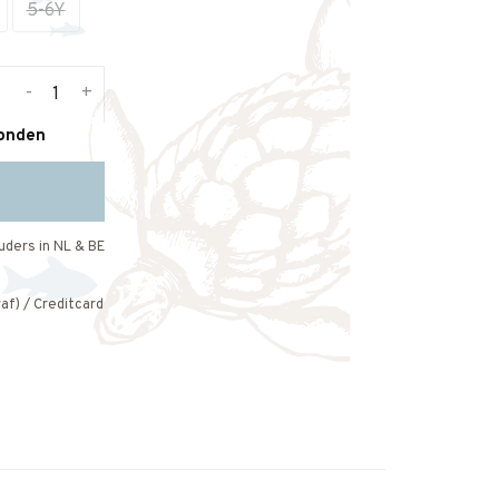
5-6Y
-
+
zonden
uders in NL & BE
af) / Creditcard