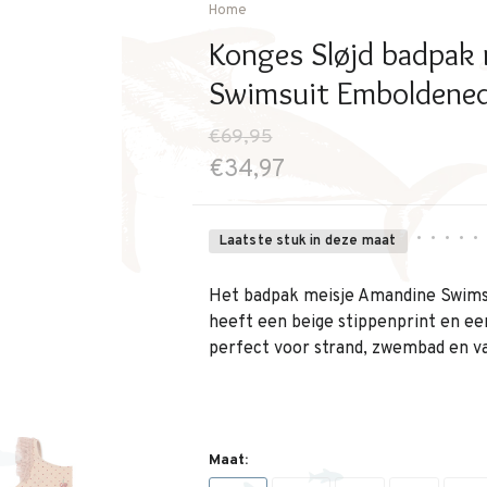
Home
Konges Sløjd badpak
Swimsuit Emboldened
€69,95
€34,97
•
•
•
•
•
Laatste stuk in deze maat
Het badpak meisje Amandine Swims
heeft een beige stippenprint en ee
perfect voor strand, zwembad en va
Maat: