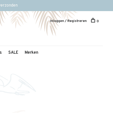
 verzonden
Inloggen / Registreren
0
s
SALE
Merken