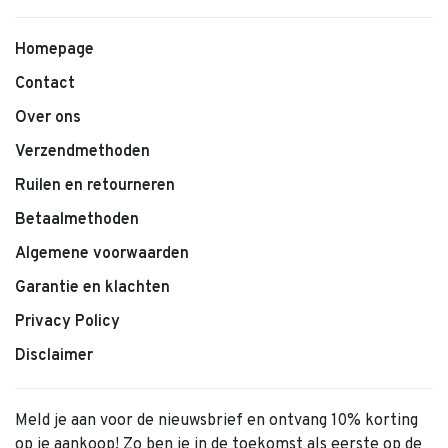
• Zachte sweatstof
• Warm en comfortabel materiaal
Homepage
• Elastische tailleband
Contact
• Comfortabele pasvorm
Over ons
• Stoer en tijdloos design
Verzendmethoden
• Geschikt voor dagelijks gebruik
Ruilen en retourneren
Betaalmethoden
Algemene voorwaarden
Garantie en klachten
Privacy Policy
Disclaimer
Meld je aan voor de nieuwsbrief en ontvang 10% korting
op je aankoop! Zo ben je in de toekomst als eerste op de