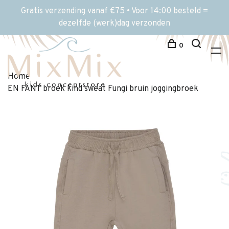
Gratis verzending vanaf €75 • Voor 14:00 besteld =
dezelfde (werk)dag verzonden
0
Home
EN FANT broek kind sweat Fungi bruin joggingbroek