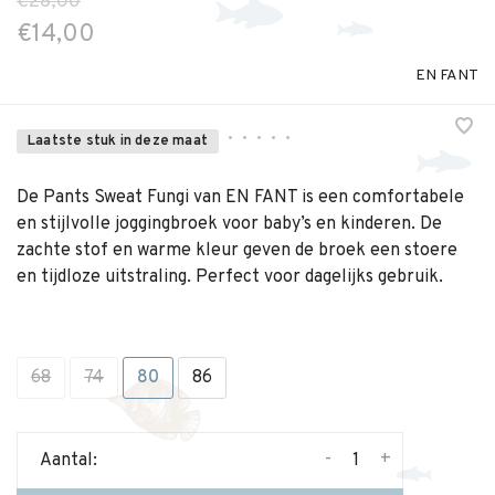
€28,00
€14,00
EN FANT
•
•
•
•
•
Laatste stuk in deze maat
De Pants Sweat Fungi van EN FANT is een comfortabele
en stijlvolle joggingbroek voor baby’s en kinderen. De
zachte stof en warme kleur geven de broek een stoere
en tijdloze uitstraling. Perfect voor dagelijks gebruik.
68
74
80
86
-
+
Aantal: