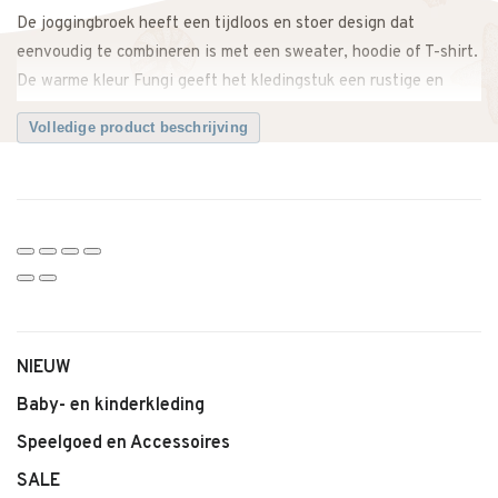
De joggingbroek heeft een tijdloos en stoer design dat
eenvoudig te combineren is met een sweater, hoodie of T-shirt.
De warme kleur Fungi geeft het kledingstuk een rustige en
moderne uitstraling.
Volledige product beschrijving
Dankzij de comfortabele pasvorm en elastische tailleband kan
je kind vrij bewegen tijdens het spelen. De broek is geschikt
voor zowel schooldagen als ontspannen momenten thuis.
Ideaal voor dagelijks gebruik in elk seizoen.
Een comfortabele en stijlvolle broek die zachtheid, warmte en
bewegingsvrijheid combineert.
Twijfel je over de maat? Neem gerust contact met ons op. We
NIEUW
adviseren je graag.
Baby- en kinderkleding
Kenmerken
Speelgoed en Accessoires
• Joggingbroek van EN FANT
SALE
• Model: Pants Sweat Fungi