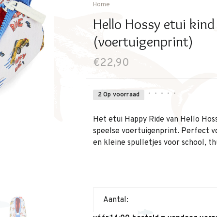
Home
Hello Hossy etui kin
(voertuigenprint)
€22,90
•
•
•
•
•
2 Op voorraad
Het etui Happy Ride van Hello Hoss
speelse voertuigenprint. Perfect 
en kleine spulletjes voor school, t
Aantal: