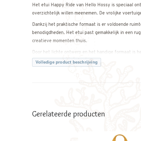
Het etui Happy Ride van Hello Hossy is speciaal on
overzichtelijk willen meenemen. De vrolijke voertuige
Dankzij het praktische formaat is er voldoende ruimt
benodigdheden. Het etui past gemakkelijk in een rug
creatieve momenten thuis.
Door het lichte ontwerp en het handige formaat is h
Volledige product beschrijving
Een praktisch en stoer kinderetui dat functionaliteit
Twijfel je ergens over? Neem gerust contact met ons
Kenmerken
• Kinderetui van Hello Hossy
• Model: Happy Ride
• Kleur/print: voertuigenprint
Gerelateerde producten
• Praktisch formaat
• Geschikt voor pennen en kleine spulletjes
• Licht en handig mee te nemen