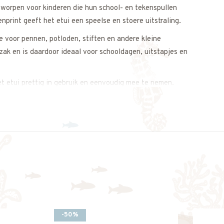
tworpen voor kinderen die hun school- en tekenspullen
nprint geeft het etui een speelse en stoere uitstraling.
e voor pennen, potloden, stiften en andere kleine
zak en is daardoor ideaal voor schooldagen, uitstapjes en
et etui prettig in gebruik en eenvoudig mee te nemen.
 en uitstraling mooi samenbrengt.
 op. We adviseren je graag.
-50%