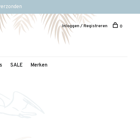
 verzonden
Inloggen / Registreren
0
s
SALE
Merken